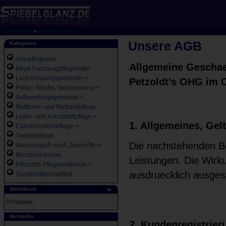
Startseite
»
Unsere AGB
Unsere AGB
Kategorien
Autopflegesets
Allgemeine Geschae
Neue Fahrzeugpflegemittel
Lackreinigungsprodukte->
Petzoldt's OHG im 
Politur, Wachs, Versiegelung->
Aufbereitungsprodukte->
Mattfolien und Mattlackpflege
Leder- und Kunststoffpflege->
1. Allgemeines, Gel
Cabrioverdeckpflege->
Technikpflege
Die nachstehenden Be
WerkzeugeÂ undÂ ZubehÃ¶r->
Microfasertücher
Leistungen. Die Wirk
Petzoldts-Pflegesortiment->
ausdruecklich ausges
Sonderaktionsartikel
Warenkorb
0 Produkte
Hersteller
2. Kundenregistrier