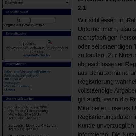
2.1
Schnelleinkauf
Wir schliessen im Ra
Eingabe der Bestellnummer.
Unternehmern, also so
Schnellsuche
rechtsfaehigen Perso
oder selbstaendigen 
Verwenden Sie Stichworte, um ein Produkt
zu finden.
zu kaufen. Zur Nutzun
erweiterte Suche
abgeschlossener Regi
Informationen
aus Benutzername und
Liefer- und Versandbedingungen
Datenschutzerklaerung
Unsere AGB
Registrierung wahrhei
Impressum
Wegbeschreibung
vollstaendige Angaben
Kontakt
gilt auch, wenn die 
Unsere Leistungen
Mitarbeiter unseres 
Fachkompetenz seit 1988
telefonische Fachberatung:
Mo. – Do.: 14 – 16 Uhr
Registrierungsdaten im
Tel.: 02331–48334-13
Kunde unverzueglich u
Bürozeiten: Mo. – Do. 8 – 16 Uhr
Tel.: 02331–483340
informieren. Die Nutz