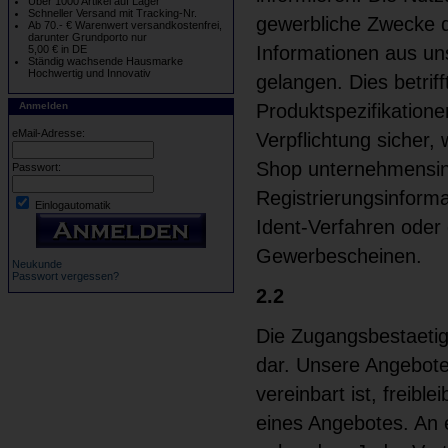
Über 1000 Artikel auf Lager
Schneller Versand mit Tracking-Nr.
gewerbliche Zwecke d
Ab 70.- € Warenwert versandkostenfrei,
darunter Grundporto nur
Informationen aus un
5,00 € in DE
Ständig wachsende Hausmarke
Hochwertig und Innovativ
gelangen. Dies betrif
Anmelden
Produktspezifikatione
eMail-Adresse:
Verpflichtung sicher
Shop unternehmensinte
Passwort:
Registrierungsinform
Einlogautomatik
Ident-Verfahren oder 
Gewerbescheinen.
Neukunde
Passwort vergessen?
2.2
Die Zugangsbestaetig
dar. Unsere Angebote
vereinbart ist, freibl
eines Angebotes. An e