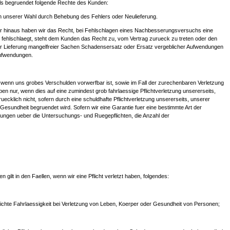
ls begruendet folgende Rechte des Kunden:
ch unserer Wahl durch Behebung des Fehlers oder Neulieferung.
ber hinaus haben wir das Recht, bei Fehlschlagen eines Nachbesserungsversuchs eine
ehlschlaegt, steht dem Kunden das Recht zu, vom Vertrag zurueck zu treten oder den
 zur Lieferung mangelfreier Sachen Schadensersatz oder Ersatz vergeblicher Aufwendungen
Aufwendungen.
wenn uns grobes Verschulden vorwerfbar ist, sowie im Fall der zurechenbaren Verletzung
n nur, wenn dies auf eine zumindest grob fahrlaessige Pflichtverletzung unsererseits,
ecklich nicht, sofern durch eine schuldhafte Pflichtverletzung unsererseits, unserer
Gesundheit begruendet wird. Sofern wir eine Garantie fuer eine bestimmte Art der
ngen ueber die Untersuchungs- und Ruegepflichten, die Anzahl der
lt in den Faellen, wenn wir eine Pflicht verletzt haben, folgendes:
eichte Fahrlaessigkeit bei Verletzung von Leben, Koerper oder Gesundheit von Personen;