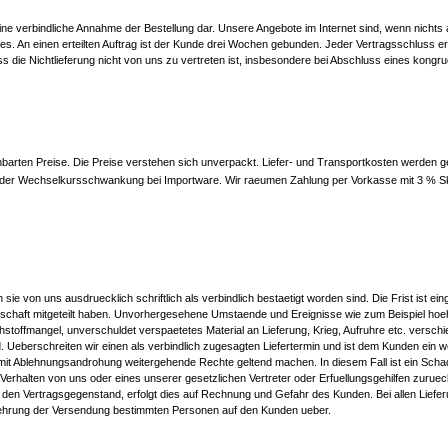
ne verbindliche Annahme der Bestellung dar. Unsere Angebote im Internet sind, wenn nichts an
. An einen erteilten Auftrag ist der Kunde drei Wochen gebunden. Jeder Vertragsschluss erfo
, dass die Nichtlieferung nicht von uns zu vertreten ist, insbesondere bei Abschluss eines 
nbarten Preise. Die Preise verstehen sich unverpackt. Liefer- und Transportkosten werden ge
n der Wechselkursschwankung bei Importware. Wir raeumen Zahlung per Vorkasse mit 3 % S
 sie von uns ausdruecklich schriftlich als verbindlich bestaetigt worden sind. Die Frist ist e
schaft mitgeteilt haben. Unvorhergesehene Umstaende und Ereignisse wie zum Beispiel hoe
hstoffmangel, unverschuldet verspaetetes Material an Lieferung, Krieg, Aufruhre etc. versc
 Ueberschreiten wir einen als verbindlich zugesagten Liefertermin und ist dem Kunden ein 
it Ablehnungsandrohung weitergehende Rechte geltend machen. In diesem Fall ist ein Scha
Verhalten von uns oder eines unserer gesetzlichen Vertreter oder Erfuellungsgehilfen zuruec
en Vertragsgegenstand, erfolgt dies auf Rechnung und Gefahr des Kunden. Bei allen Liefe
uehrung der Versendung bestimmten Personen auf den Kunden ueber.