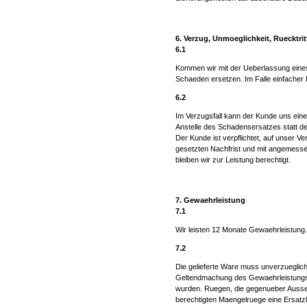
6. Verzug, Unmoeglichkeit, Ruecktrit
6.1
Kommen wir mit der Ueberlassung eines
Schaeden ersetzen. Im Falle einfacher 
6.2
Im Verzugsfall kann der Kunde uns eine
Anstelle des Schadensersatzes statt d
Der Kunde ist verpflichtet, auf unser 
gesetzten Nachfrist und mit angemessene
bleiben wir zur Leistung berechtigt.
7. Gewaehrleistung
7.1
Wir leisten 12 Monate Gewaehrleistung.
7.2
Die gelieferte Ware muss unverzueglich
Geltendmachung des Gewaehrleistungsan
wurden. Ruegen, die gegenueber Aussend
berechtigten Maengelruege eine Ersatzl