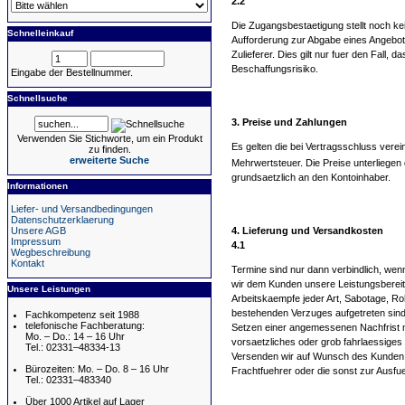
2.2
Die Zugangsbestaetigung stellt noch kei
Schnelleinkauf
Aufforderung zur Abgabe eines Angebotes
Zulieferer. Dies gilt nur fuer den Fall
Beschaffungsrisiko.
Eingabe der Bestellnummer.
Schnellsuche
3. Preise und Zahlungen
Verwenden Sie Stichworte, um ein Produkt
Es gelten die bei Vertragsschluss verei
zu finden.
erweiterte Suche
Mehrwertsteuer. Die Preise unterliege
grundsaetzlich an den Kontoinhaber.
Informationen
Liefer- und Versandbedingungen
Datenschutzerklaerung
4. Lieferung und Versandkosten
Unsere AGB
Impressum
4.1
Wegbeschreibung
Kontakt
Termine sind nur dann verbindlich, wenn
wir dem Kunden unsere Leistungsbereit
Unsere Leistungen
Arbeitskaempfe jeder Art, Sabotage, Ro
bestehenden Verzuges aufgetreten sind.
Fachkompetenz seit 1988
telefonische Fachberatung:
Setzen einer angemessenen Nachfrist m
Mo. – Do.: 14 – 16 Uhr
vorsaetzliches oder grob fahrlaessiges 
Tel.: 02331–48334-13
Versenden wir auf Wunsch des Kunden d
Bürozeiten: Mo. – Do. 8 – 16 Uhr
Frachtfuehrer oder die sonst zur Ausf
Tel.: 02331–483340
Über 1000 Artikel auf Lager