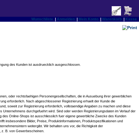
Wunschliste
|
Anmelden
|
Mein Konto
|
Warenkorb
|
Kasse
dingung des Kunden ist ausdruecklich ausgeschlossen.
onen, oder rechtsfaehigen Personengesellschaften, die in Ausuebung ihrer gewerblichen
rung erforderlich. Nach abgeschlossener Registrierung erhaelt der Kunde die
d, soweit zur Registrierung erforderlich, vollstaendige Angaben zu machen und diese
eres Unternehmens durchgefuehrt wird. Sind oder werden Registrierungsdaten im Verlauf der
zung des Online-Shops ist ausschliesslich fuer eigene gewerbliche Zwecke des Kunden
ifft insbesondere Bilder, Preise, Produktinformationen, Produktspezifikationen und
rnehmensintern weitergibt. Wir behalten uns vor, die Richtigkeit der
n, z. B. von Gewerbescheinen.