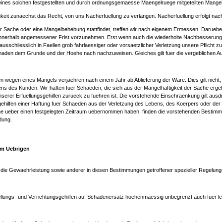
ines solchen festgestellten und durch ordnungsgemaesse Maengelruege mitgeteilten Mange
gkeit zunaechst das Recht, von uns Nacherfuellung zu verlangen. Nacherfuellung erfolgt na
er Sache oder eine Mangelbehebung stattfindet, treffen wir nach eigenem Ermessen. Darue
nerhalb angemessener Frist vorzunehmen. Erst wenn auch die wiederholte Nachbesserung f
usschliesslich in Faellen grob fahrlaessiger oder vorsaetzlicher Verletzung unsere Pflicht
chaden dem Grunde und der Hoehe nach nachzuweisen. Gleiches gilt fuer die vergeblichen 
egen eines Mangels verjaehren nach einem Jahr ab Ablieferung der Ware. Dies gilt nicht, 
s des Kunden. Wir haften fuer Schaeden, die sich aus der Mangelhaftigkeit der Sache ergebe
serer Erfuellungsgehilfen zurueck zu fuehren ist. Die vorstehende Einschraenkung gilt ausdru
sgehilfen einer Haftung fuer Schaeden aus der Verletzung des Lebens, des Koerpers oder der 
e ueber einen festgelegten Zeitraum uebernommen haben, finden die vorstehenden Bestimmu
dung.
 im Uebrigen
 Gewaehrleistung sowie anderer in diesen Bestimmungen getroffener spezieller Regelungen gi
fuellungs- und Verrichtungsgehilfen auf Schadenersatz hoehenmaessig unbegrenzt auch fuer l