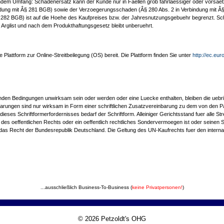
endem Umfang: Schadenersatz kann der Kunde nur in Faellen grob fahrlaessiger oder vorsaetz
indung mit Â§ 281 BGB) sowie der Verzoegerungsschaden (Â§ 280 Abs. 2 in Verbindung mit Â§
 282 BGB) ist auf die Hoehe des Kaufpreises bzw. der Jahresnutzungsgebuehr begrenzt. Scha
Arglist und nach dem Produkthaftungsgesetz bleibt unberuehrt.
 Plattform zur Online-Streitbeilegung (OS) bereit. Die Plattform finden Sie unter
http://ec.eu
enden Bedingungen unwirksam sein oder werden oder eine Luecke enthalten, bleiben die ue
arungen sind nur wirksam in Form einer schriftlichen Zusatzvereinbarung zu dem von den 
ses Schriftformerfordernisses bedarf der Schriftform. Alleiniger Gerichtsstand fuer alle St
 des oeffentlichen Rechts oder ein oeffentlich rechtliches Sondervermoegen ist oder seinen 
ch das Recht der Bundesrepublik Deutschland. Die Geltung des UN-Kaufrechts fuer den intern
...ausschließlich Business-To-Business (
keine Privatpersonen!
)
© 2026 Petzoldt's OHG