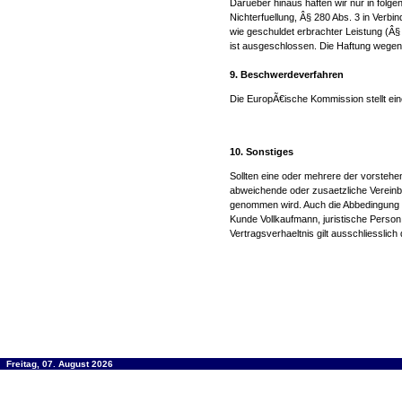
Darueber hinaus haften wir nur in folg
Nichterfuellung, Â§ 280 Abs. 3 in Verb
wie geschuldet erbrachter Leistung (Â§
ist ausgeschlossen. Die Haftung wegen 
9. Beschwerdeverfahren
Die EuropÃ€ische Kommission stellt eine
10. Sonstiges
Sollten eine oder mehrere der vorsteh
abweichende oder zusaetzliche Vereinb
genommen wird. Auch die Abbedingung die
Kunde Vollkaufmann, juristische Person
Vertragsverhaeltnis gilt ausschliessli
Freitag, 07. August 2026