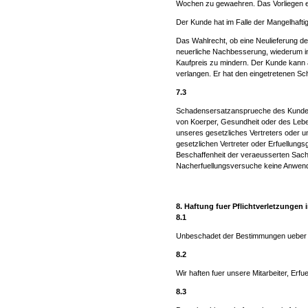
Wochen zu gewaehren. Das Vorliegen e
Der Kunde hat im Falle der Mangelhafti
Das Wahlrecht, ob eine Neulieferung d
neuerliche Nachbesserung, wiederum in
Kaufpreis zu mindern. Der Kunde kann a
verlangen. Er hat den eingetretenen S
7.3
Schadensersatzansprueche des Kunden w
von Koerper, Gesundheit oder des Leben
unseres gesetzliches Vertreters oder un
gesetzlichen Vertreter oder Erfuellung
Beschaffenheit der veraeusserten Sach
Nacherfuellungsversuche keine Anwen
8. Haftung fuer Pflichtverletzungen
8.1
Unbeschadet der Bestimmungen ueber die
8.2
Wir haften fuer unsere Mitarbeiter, Er
8.3