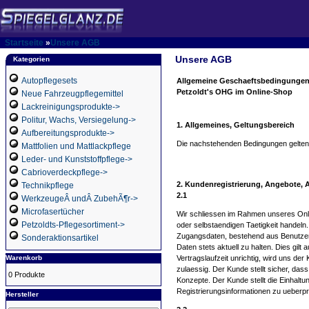
Startseite
»
Unsere AGB
Unsere AGB
Kategorien
Autopflegesets
Allgemeine Geschaeftsbedingungen
Petzoldt's OHG im Online-Shop
Neue Fahrzeugpflegemittel
Lackreinigungsprodukte->
Politur, Wachs, Versiegelung->
1. Allgemeines, Geltungsbereich
Aufbereitungsprodukte->
Die nachstehenden Bedingungen gelten 
Mattfolien und Mattlackpflege
Leder- und Kunststoffpflege->
Cabrioverdeckpflege->
2. Kundenregistrierung, Angebote, 
Technikpflege
2.1
WerkzeugeÂ undÂ ZubehÃ¶r->
Microfasertücher
Wir schliessen im Rahmen unseres Onlin
Petzoldts-Pflegesortiment->
oder selbstaendigen Taetigkeit handeln
Zugangsdaten, bestehend aus Benutzern
Sonderaktionsartikel
Daten stets aktuell zu halten. Dies gi
Warenkorb
Vertragslaufzeit unrichtig, wird uns de
zulaessig. Der Kunde stellt sicher, das
0 Produkte
Konzepte. Der Kunde stellt die Einhaltu
Registrierungsinformationen zu ueberp
Hersteller