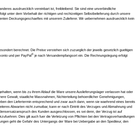
deres ausdruecklich vereinbart ist, freibleibend. Sie sind eine unverbindliche
lgt unter dem Vorbehalt der richtigen und rechtzeitigen Selbstbelieferung durch unsere
kongruenten Deckungsgeschaeftes mit unserem Zulieferer. Wir uebernehmen ausdruecklich kein
sondert berechnet. Die Preise verstehen sich zuzueglich der jeweils gesetzlich gueltigen
®
konto und per PayPal
je nach Versandempfangsort ein. Die Rechnungslegung erfolgt
ingehalten, wenn bis zu ihrem Ablauf die Ware unsere Auslieferungslager verlassen hat oder
here Gewalt, staatliche Massnahmen, Nichterteilung behoerdlicher Genehmigungen,
hieben den Liefertermin entsprechend und zwar auch dann, wenn sie waehrend eines bereits
weiteres Abwarten nicht zumutbar, kann er nach Eintritt des Verzuges und Abmahnung und
densersatzanspruch des Kunden ausgeschlossen, es sei denn, der Verzug ist auf
kzufuehren. Dies gilt auch fuer die Verletzung von Pflichten bei den Vertragsverhandlungen
rungen geht die Gefahr des Untergangs der Ware bei Uebergabe an den Spediteur, den