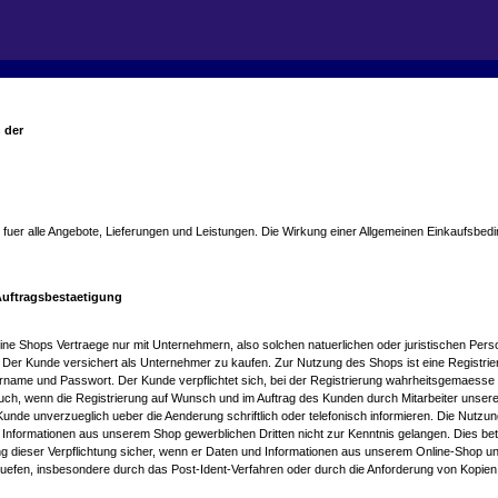
 der
fuer alle Angebote, Lieferungen und Leistungen. Die Wirkung einer Allgemeinen Einkaufsbe
Auftragsbestaetigung
e Shops Vertraege nur mit Unternehmern, also solchen natuerlichen oder juristischen Pers
. Der Kunde versichert als Unternehmer zu kaufen. Zur Nutzung des Shops ist eine Registrie
ame und Passwort. Der Kunde verpflichtet sich, bei der Registrierung wahrheitsgemaesse un
lt auch, wenn die Registrierung auf Wunsch und im Auftrag des Kunden durch Mitarbeiter uns
r Kunde unverzueglich ueber die Aenderung schriftlich oder telefonisch informieren. Die Nut
s Informationen aus unserem Shop gewerblichen Dritten nicht zur Kenntnis gelangen. Dies betr
ng dieser Verpflichtung sicher, wenn er Daten und Informationen aus unserem Online-Shop unte
ruefen, insbesondere durch das Post-Ident-Verfahren oder durch die Anforderung von Kopie