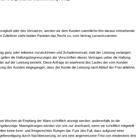
essigkeit oder des Vorsatzes, werden wir dem Kunden saemtliche ihm daraus entstehende
 Zulieferer steht beiden Parteien das Recht zu, vom Vertrag zurueckzutreten.
ag ganz oder teilweise zuruecktreten und Schadensersatz statt der Leistung verlangen.
gelten die Haftungsbegrenzungen der Vorschriften dieses Vertrages ueber die Haftung.
 oder auf der Leistung besteht. Diese Anfrage ist waehrend des Laufes der vom Kunden
laerung des Kunden eingegangen, dass der Kunde die Leistung nach Ablauf der Frist ablehne,
ei Wochen ab Empfang der Ware schriftlich anzeigt werden; anderenfalls ist die
anzeige. Maengelruegen werden von uns nur anerkannt, wenn sie schriftlich mitgeteilt
en keine form- und fristgerechten Ruegen dar. Fuer den Fall, dass aufgrund einer
engelbeseitigung durch Nachbesserung, ist uns eine angemessene Frist von mindestens drei