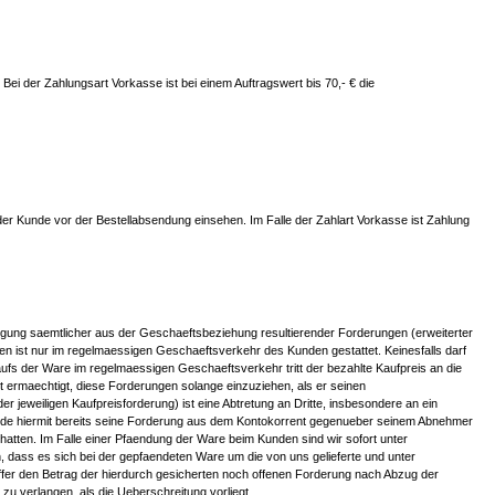
ei der Zahlungsart Vorkasse ist bei einem Auftragswert bis 70,- € die
er Kunde vor der Bestellabsendung einsehen. Im Falle der Zahlart Vorkasse ist Zahlung
edigung saemtlicher aus der Geschaeftsbeziehung resultierender Forderungen (erweiterter
n ist nur im regelmaessigen Geschaeftsverkehr des Kunden gestattet. Keinesfalls darf
fs der Ware im regelmaessigen Geschaeftsverkehr tritt der bezahlte Kaufpreis an die
st ermaechtigt, diese Forderungen solange einzuziehen, als er seinen
jeweiligen Kaufpreisforderung) ist eine Abtretung an Dritte, insbesondere an ein
 Kunde hiermit bereits seine Forderung aus dem Kontokorrent gegenueber seinem Abnehmer
hatten. Im Falle einer Pfaendung der Ware beim Kunden sind wir sofort unter
, dass es sich bei der gepfaendeten Ware um die von uns gelieferte und unter
fer den Betrag der hierdurch gesicherten noch offenen Forderung nach Abzug der
u verlangen, als die Ueberschreitung vorliegt.