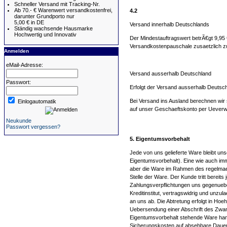
Schneller Versand mit Tracking-Nr.
Ab 70.- € Warenwert versandkostenfrei,
4.2
darunter Grundporto nur
5,00 € in DE
Versand innerhalb Deutschlands
Ständig wachsende Hausmarke
Hochwertig und Innovativ
Der Mindestauftragswert betrÃ€gt 9,95 €
Versandkostenpauschale zusaetzlich z
Anmelden
eMail-Adresse:
Versand ausserhalb Deutschland
Passwort:
Erfolgt der Versand ausserhalb Deutschl
Bei Versand ins Ausland berechnen wir 
Einlogautomatik
auf unser Geschaeftskonto per Ueverwe
Neukunde
Passwort vergessen?
5. Eigentumsvorbehalt
Jede von uns gelieferte Ware bleibt un
Eigentumsvorbehalt). Eine wie auch im
aber die Ware im Rahmen des regelmaes
Stelle der Ware. Der Kunde tritt berei
Zahlungsverpflichtungen uns gegenueber
Kreditinstitut, vertragswidrig und unz
an uns ab. Die Abtretung erfolgt in Ho
Uebersendung einer Abschrift des Zwang
Eigentumsvorbehalt stehende Ware hand
Sicherungskosten auf absehbare Dauer u