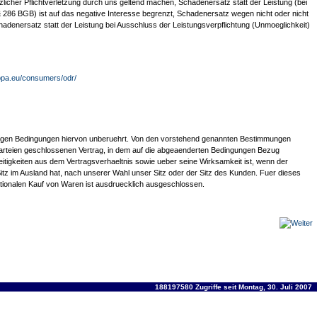
licher Pflichtverletzung durch uns geltend machen, Schadenersatz statt der Leistung (bei
 286 BGB) ist auf das negative Interesse begrenzt, Schadenersatz wegen nicht oder nicht
denersatz statt der Leistung bei Ausschluss der Leistungsverpflichtung (Unmoeglichkeit)
ropa.eu/consumers/odr/
brigen Bedingungen hiervon unberuehrt. Von den vorstehend genannten Bestimmungen
Parteien geschlossenen Vertrag, in dem auf die abgeaenderten Bedingungen Bezug
reitigkeiten aus dem Vertragsverhaeltnis sowie ueber seine Wirksamkeit ist, wenn der
Sitz im Ausland hat, nach unserer Wahl unser Sitz oder der Sitz des Kunden. Fuer dieses
ationalen Kauf von Waren ist ausdruecklich ausgeschlossen.
188197580 Zugriffe seit Montag, 30. Juli 2007