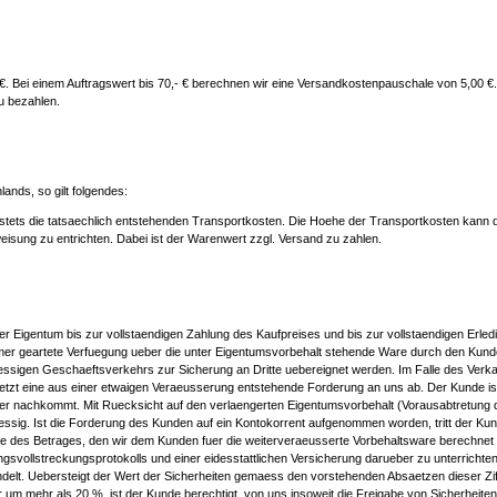
. Bei einem Auftragswert bis 70,- € berechnen wir eine Versandkostenpauschale von 5,00 €. B
u bezahlen.
ands, so gilt folgendes:
stets die tatsaechlich entstehenden Transportkosten. Die Hoehe der Transportkosten kann d
isung zu entrichten. Dabei ist der Warenwert zzgl. Versand zu zahlen.
ser Eigentum bis zur vollstaendigen Zahlung des Kaufpreises und bis zur vollstaendigen Erl
mer geartete Verfuegung ueber die unter Eigentumsvorbehalt stehende Ware durch den Kunde
sigen Geschaeftsverkehrs zur Sicherung an Dritte uebereignet werden. Im Falle des Verkau
ts jetzt eine aus einer etwaigen Veraeusserung entstehende Forderung an uns ab. Der Kunde i
 nachkommt. Mit Ruecksicht auf den verlaengerten Eigentumsvorbehalt (Vorausabtretung der 
ulaessig. Ist die Forderung des Kunden auf ein Kontokorrent aufgenommen worden, tritt der
ehe des Betrages, den wir dem Kunden fuer die weiterveraeusserte Vorbehaltsware berechnet 
svollstreckungsprotokolls und einer eidesstattlichen Versicherung darueber zu unterrichten
elt. Uebersteigt der Wert der Sicherheiten gemaess den vorstehenden Absaetzen dieser Zif
m mehr als 20 %, ist der Kunde berechtigt, von uns insoweit die Freigabe von Sicherheiten z