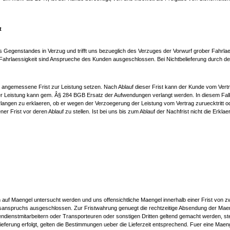
t
 Gegenstandes in Verzug und trifft uns bezueglich des Verzuges der Vorwurf grober Fahrla
Fahrlaessigkeit sind Ansprueche des Kunden ausgeschlossen. Bei Nichtbelieferung durch den
 angemessene Frist zur Leistung setzen. Nach Ablauf dieser Frist kann der Kunde vom Vertr
er Leistung kann gem. Â§ 284 BGB Ersatz der Aufwendungen verlangt werden. In diesem Fall 
Verlangen zu erklaeren, ob er wegen der Verzoegerung der Leistung vom Vertrag zuruecktritt
r Frist vor deren Ablauf zu stellen. Ist bei uns bis zum Ablauf der Nachfrist nicht die Erk
 auf Maengel untersucht werden und uns offensichtliche Maengel innerhalb einer Frist von zw
spruchs ausgeschlossen. Zur Fristwahrung genuegt die rechtzeitige Absendung der Maengel
ienstmitarbeitern oder Transporteuren oder sonstigen Dritten geltend gemacht werden, stell
ieferung erfolgt, gelten die Bestimmungen ueber die Lieferzeit entsprechend. Fuer eine Ma