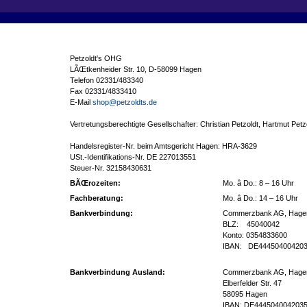
Petzoldt's OHG
LÃŒtkenheider Str. 10, D-58099 Hagen
Telefon 02331/483340
Fax 02331/4833410
E-Mail
shop@petzoldts.de
Vertretungsberechtigte Gesellschafter: Christian Petzoldt, Hartmut Petz
Handelsregister-Nr. beim Amtsgericht Hagen: HRA-3629
USt.-Identifikations-Nr. DE 227013551
Steuer-Nr. 32158430631
BÃŒrozeiten:
Mo. â Do.: 8 – 16 Uhr
Fachberatung:
Mo. â Do.: 14 – 16 Uhr
Bankverbindung:
Commerzbank AG, Hage
BLZ: 45040042
Konto: 0354833600
IBAN: DE444504004203
Bankverbindung Ausland:
Commerzbank AG, Hage
Elberfelder Str. 47
58095 Hagen
IBAN: DE444504004203