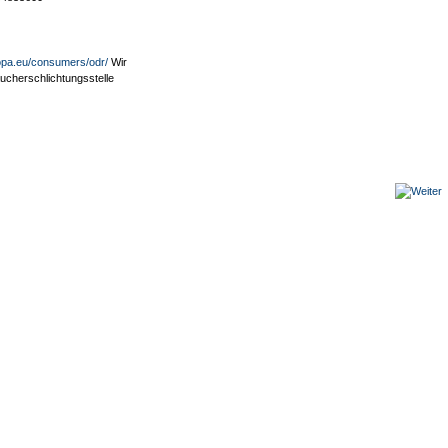
ropa.eu/consumers/odr/
Wir
aucherschlichtungsstelle