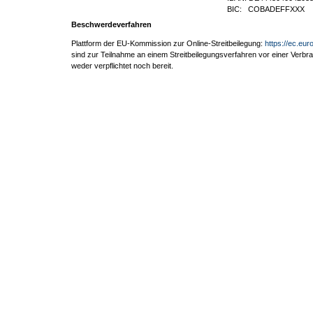
BIC: COBADEFFXXX
Beschwerdeverfahren
Plattform der EU-Kommission zur Online-Streitbeilegung:
https://ec.eu
sind zur Teilnahme an einem Streitbeilegungsverfahren vor einer Verbr
weder verpflichtet noch bereit.