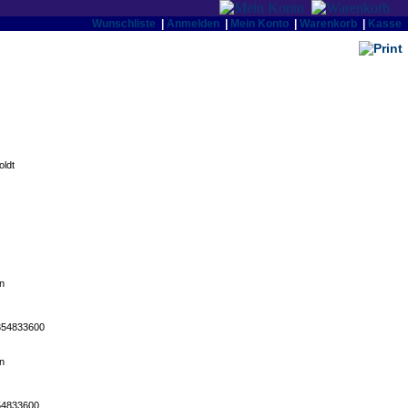
Wunschliste
|
Anmelden
|
Mein Konto
|
Warenkorb
|
Kasse
oldt
n
54833600
n
54833600