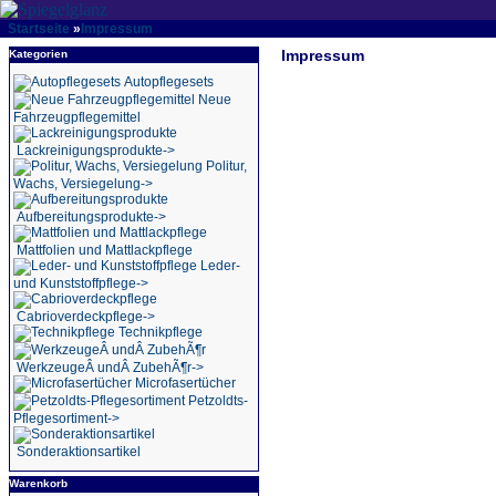
Startseite
»
Impressum
Impressum
Kategorien
Autopflegesets
Neue
Fahrzeugpflegemittel
Lackreinigungsprodukte->
Politur,
Wachs, Versiegelung->
Aufbereitungsprodukte->
Mattfolien und Mattlackpflege
Leder-
und Kunststoffpflege->
Cabrioverdeckpflege->
Technikpflege
WerkzeugeÂ undÂ ZubehÃ¶r->
Microfasertücher
Petzoldts-
Pflegesortiment->
Sonderaktionsartikel
Warenkorb