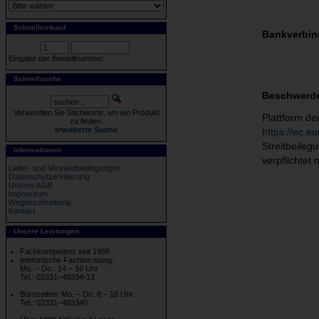
Schnelleinkauf
Bankverbin
Eingabe der Bestellnummer.
Schnellsuche
Beschwerde
Verwenden Sie Stichworte, um ein Produkt
Plattform de
zu finden.
erweiterte Suche
https://ec.e
Streitbeileg
Informationen
verpflichtet 
Liefer- und Versandbedingungen
Datenschutzerklaerung
Unsere AGB
Impressum
Wegbeschreibung
Kontakt
Unsere Leistungen
Fachkompetenz seit 1988
telefonische Fachberatung:
Mo. – Do.: 14 – 16 Uhr
Tel.: 02331–48334-13
Bürozeiten: Mo. – Do. 8 – 16 Uhr
Tel.: 02331–483340