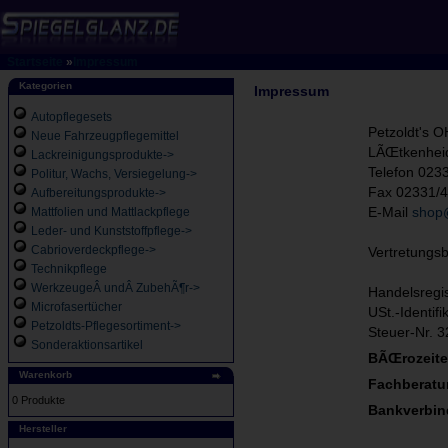
Startseite
»
Impressum
Kategorien
Impressum
Autopflegesets
Petzoldt's 
Neue Fahrzeugpflegemittel
LÃŒtkenheid
Lackreinigungsprodukte->
Telefon 023
Politur, Wachs, Versiegelung->
Fax 02331/
Aufbereitungsprodukte->
Mattfolien und Mattlackpflege
E-Mail
shop@
Leder- und Kunststoffpflege->
Cabrioverdeckpflege->
Vertretungsb
Technikpflege
WerkzeugeÂ undÂ ZubehÃ¶r->
Handelsregi
Microfasertücher
USt.-Identif
Petzoldts-Pflegesortiment->
Steuer-Nr. 
Sonderaktionsartikel
BÃŒrozeite
Warenkorb
Fachberatu
0 Produkte
Bankverbin
Hersteller