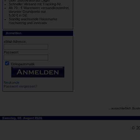
Über 1000 Artikel auf Lager
Schneller Versand mit Tracking-Nr.
Ab 70.- € Warenwert versandkostenfrei,
darunter Grundporto nur
5,00 € in DE
Ständig wachsende Hausmarke
Hochwertig und Innovativ
Anmelden
eMail-Adresse:
Passwort:
Einlogautomatik
Neukunde
Passwort vergessen?
...ausschließlich Busi
Samstag, 08. August 2026
© 20