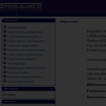
Startseite
»
Impressum
Kategorien
Impressum
Autopflegesets
Petzoldt's 
Neue Fahrzeugpflegemittel
LÃŒtkenheid
Lackreinigungsprodukte->
Telefon 023
Politur, Wachs, Versiegelung->
Fax 02331/
Aufbereitungsprodukte->
Mattfolien und Mattlackpflege
E-Mail
shop@
Leder- und Kunststoffpflege->
Cabrioverdeckpflege->
Vertretungsb
Technikpflege
WerkzeugeÂ undÂ ZubehÃ¶r->
Handelsregi
Microfasertücher
USt.-Identif
Petzoldts-Pflegesortiment->
Steuer-Nr. 
Sonderaktionsartikel
BÃŒrozeite
Warenkorb
Fachberatu
0 Produkte
Bankverbin
Hersteller