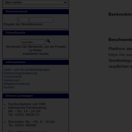
Schnelleinkauf
Bankverbin
Eingabe der Bestellnummer.
Schnellsuche
Beschwerde
Verwenden Sie Stichworte, um ein Produkt
Plattform de
zu finden.
erweiterte Suche
https://ec.e
Streitbeileg
Informationen
verpflichtet 
Liefer- und Versandbedingungen
Datenschutzerklaerung
Unsere AGB
Impressum
Wegbeschreibung
Kontakt
Unsere Leistungen
Fachkompetenz seit 1988
telefonische Fachberatung:
Mo. – Do.: 14 – 16 Uhr
Tel.: 02331–48334-13
Bürozeiten: Mo. – Do. 8 – 16 Uhr
Tel.: 02331–483340