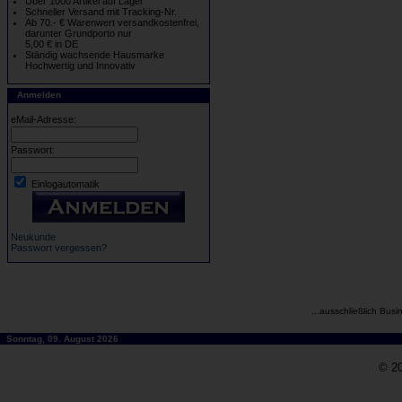
Über 1000 Artikel auf Lager
Schneller Versand mit Tracking-Nr.
Ab 70.- € Warenwert versandkostenfrei,
darunter Grundporto nur
5,00 € in DE
Ständig wachsende Hausmarke
Hochwertig und Innovativ
Anmelden
eMail-Adresse:
Passwort:
Einlogautomatik
Neukunde
Passwort vergessen?
...ausschließlich Busi
Sonntag, 09. August 2026
© 20