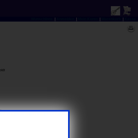
Wunschliste
|
Anmelden
|
Mein Konto
|
Warenkorb
|
Kasse
oldt
n
54833600
n