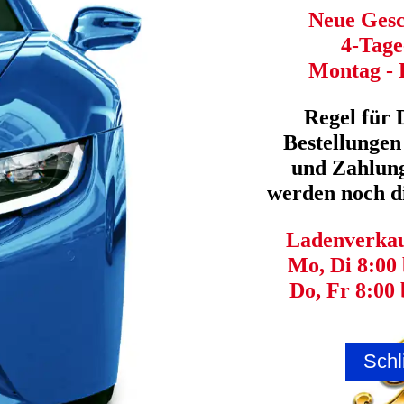
Elberfelder Str. 47
Neue Gesc
58095 Hagen
IBAN: DE444504004203
4-Tag
BIC: COBADEFFXXX
Montag - 
Beschwerdeverfahren
Plattform der EU-Kommission zur Online-Streitbeilegung:
https://ec.eu
Regel für 
sind zur Teilnahme an einem Streitbeilegungsverfahren vor einer Verbr
weder verpflichtet noch bereit.
Bestellungen
und Zahlung
werden noch di
Ladenverkauf
Mo, Di 8:00 
Do, Fr 8:00 
Schl