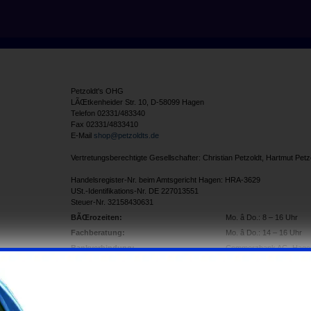
Petzoldt's OHG
LÃŒtkenheider Str. 10, D-58099 Hagen
Telefon 02331/483340
Fax 02331/4833410
E-Mail
shop@petzoldts.de
Vertretungsberechtigte Gesellschafter: Christian Petzoldt, Hartmut Petz
Handelsregister-Nr. beim Amtsgericht Hagen: HRA-3629
USt.-Identifikations-Nr. DE 227013551
Steuer-Nr. 32158430631
BÃŒrozeiten:
Mo. â Do.: 8 – 16 Uhr
Fachberatung:
Mo. â Do.: 14 – 16 Uhr
Bankverbindung:
Commerzbank AG, Hage
BLZ: 45040042
Konto: 0354833600
IBAN: DE444504004203
Bankverbindung Ausland:
Commerzbank AG, Hage