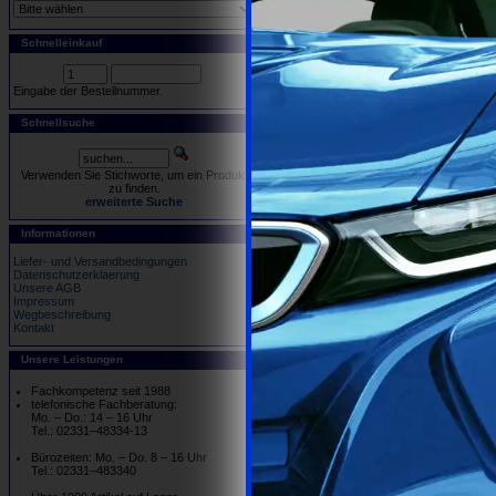
Schnelleinkauf
Eingabe der Bestellnummer.
Schnellsuche
Verwenden Sie Stichworte, um ein Produkt
zu finden.
erweiterte Suche
Informationen
Liefer- und Versandbedingungen
Datenschutzerklaerung
Unsere AGB
Impressum
Wegbeschreibung
Kontakt
Unsere Leistungen
Fachkompetenz seit 1988
telefonische Fachberatung:
Mo. – Do.: 14 – 16 Uhr
Tel.: 02331–48334-13
Bürozeiten: Mo. – Do. 8 – 16 Uhr
Tel.: 02331–483340