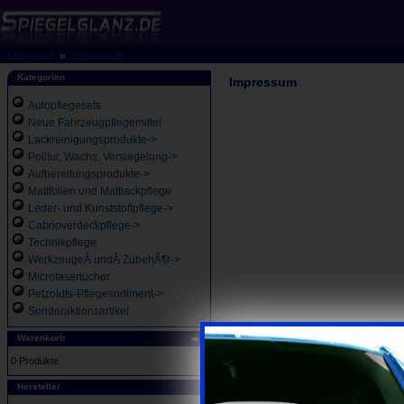
Startseite
»
Impressum
Kategorien
Impressum
Autopflegesets
Neue Fahrzeugpflegemittel
Lackreinigungsprodukte->
Politur, Wachs, Versiegelung->
Aufbereitungsprodukte->
Mattfolien und Mattlackpflege
Leder- und Kunststoffpflege->
Cabrioverdeckpflege->
Technikpflege
WerkzeugeÂ undÂ ZubehÃ¶r->
Microfasertücher
Petzoldts-Pflegesortiment->
Sonderaktionsartikel
Warenkorb
0 Produkte
Hersteller