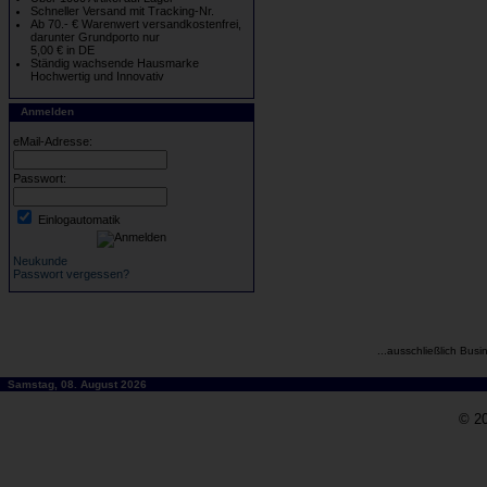
Schneller Versand mit Tracking-Nr.
Ab 70.- € Warenwert versandkostenfrei,
darunter Grundporto nur
5,00 € in DE
Ständig wachsende Hausmarke
Hochwertig und Innovativ
Anmelden
eMail-Adresse:
Passwort:
Einlogautomatik
Neukunde
Passwort vergessen?
...ausschließlich Busi
Samstag, 08. August 2026
© 20