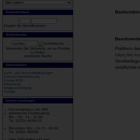
Bankverbin
Schnelleinkauf
Eingabe der Bestellnummer.
Schnellsuche
Beschwerde
Plattform de
Verwenden Sie Stichworte, um ein Produkt
zu finden.
https://ec.e
erweiterte Suche
Streitbeileg
Informationen
verpflichtet 
Liefer- und Versandbedingungen
Datenschutzerklaerung
Unsere AGB
Impressum
Wegbeschreibung
Kontakt
Unsere Leistungen
Fachkompetenz seit 1988
telefonische Fachberatung:
Mo. – Do.: 14 – 16 Uhr
Tel.: 02331–48334-13
Bürozeiten: Mo. – Do. 8 – 16 Uhr
Tel.: 02331–483340
Über 1000 Artikel auf Lager