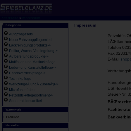
Startseite
»
Impressum
Impressum
Kategorien
Autopflegesets
Petzoldt's 
Neue Fahrzeugpflegemittel
LÃŒtkenheid
Lackreinigungsprodukte->
Telefon 023
Politur, Wachs, Versiegelung->
Fax 02331/
Aufbereitungsprodukte->
E-Mail
shop@
Mattfolien und Mattlackpflege
Leder- und Kunststoffpflege->
Vertretungsb
Cabrioverdeckpflege->
Technikpflege
Handelsregi
WerkzeugeÂ undÂ ZubehÃ¶r->
USt.-Identif
Microfasertücher
Steuer-Nr. 
Petzoldts-Pflegesortiment->
Sonderaktionsartikel
BÃŒrozeite
Fachberatu
Warenkorb
Bankverbin
0 Produkte
Hersteller