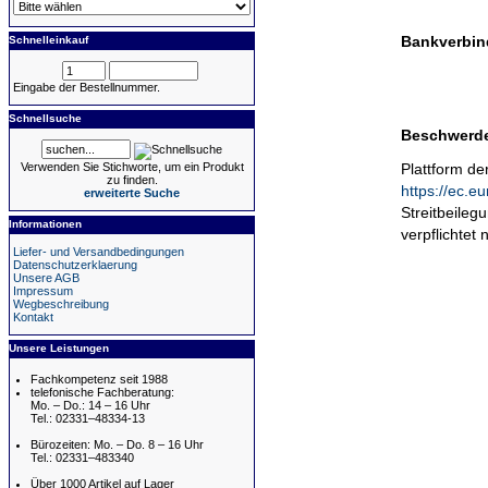
Schnelleinkauf
Bankverbin
Eingabe der Bestellnummer.
Schnellsuche
Beschwerde
Verwenden Sie Stichworte, um ein Produkt
Plattform de
zu finden.
https://ec.e
erweiterte Suche
Streitbeileg
Informationen
verpflichtet 
Liefer- und Versandbedingungen
Datenschutzerklaerung
Unsere AGB
Impressum
Wegbeschreibung
Kontakt
Unsere Leistungen
Fachkompetenz seit 1988
telefonische Fachberatung:
Mo. – Do.: 14 – 16 Uhr
Tel.: 02331–48334-13
Bürozeiten: Mo. – Do. 8 – 16 Uhr
Tel.: 02331–483340
Über 1000 Artikel auf Lager