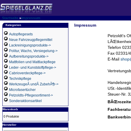
Startseite
»
Impressum
Impressum
Kategorien
Autopflegesets
Petzoldt's 
Neue Fahrzeugpflegemittel
LÃŒtkenheid
Lackreinigungsprodukte->
Telefon 023
Politur, Wachs, Versiegelung->
Fax 02331/
Aufbereitungsprodukte->
E-Mail
shop@
Mattfolien und Mattlackpflege
Leder- und Kunststoffpflege->
Vertretungsb
Cabrioverdeckpflege->
Technikpflege
Handelsregi
WerkzeugeÂ undÂ ZubehÃ¶r->
USt.-Identif
Microfasertücher
Steuer-Nr. 
Petzoldts-Pflegesortiment->
Sonderaktionsartikel
BÃŒrozeite
Fachberatu
Warenkorb
0 Produkte
Bankverbin
Hersteller