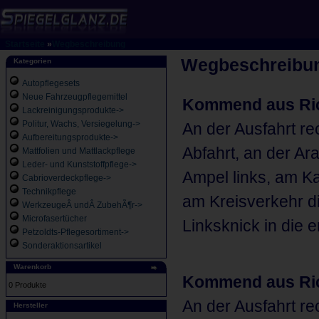
Startseite
»
Wegbeschreibung
Wegbeschreibu
Kategorien
Autopflegesets
Neue Fahrzeugpflegemittel
Kommend aus Ric
Lackreinigungsprodukte->
Politur, Wachs, Versiegelung->
An der Ausfahrt r
Aufbereitungsprodukte->
Abfahrt, an der Ara
Mattfolien und Mattlackpflege
Leder- und Kunststoffpflege->
Ampel links, am K
Cabrioverdeckpflege->
Technikpflege
am Kreisverkehr di
WerkzeugeÂ undÂ ZubehÃ¶r->
Microfasertücher
Linksknick in die e
Petzoldts-Pflegesortiment->
Sonderaktionsartikel
Warenkorb
Kommend aus Ric
0 Produkte
An der Ausfahrt r
Hersteller