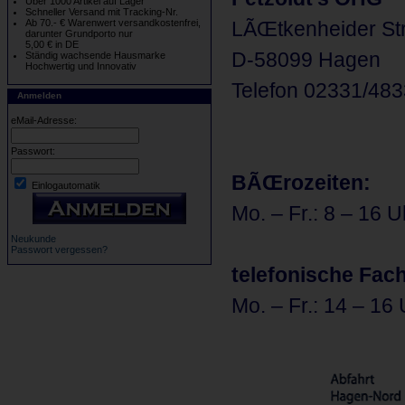
Über 1000 Artikel auf Lager
Schneller Versand mit Tracking-Nr.
Ab 70.- € Warenwert versandkostenfrei,
LÃŒtkenheider Str
darunter Grundporto nur
5,00 € in DE
D-58099 Hagen
Ständig wachsende Hausmarke
Hochwertig und Innovativ
Telefon 02331/48
Anmelden
eMail-Adresse:
Passwort:
BÃŒrozeiten:
Einlogautomatik
Mo. – Fr.: 8 – 16 U
Neukunde
Passwort vergessen?
telefonische Fac
Mo. – Fr.: 14 – 16