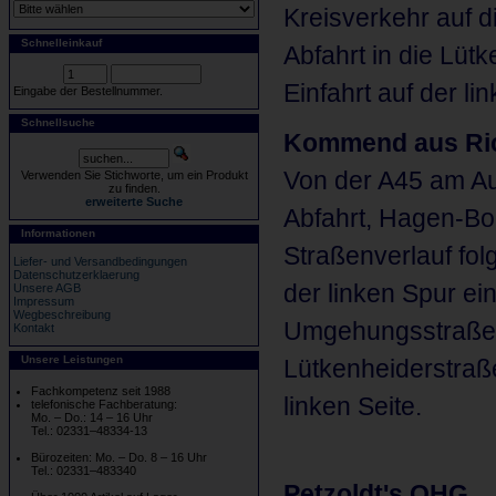
Kreisverkehr auf d
Schnelleinkauf
Abfahrt in die Lüt
Einfahrt auf der lin
Eingabe der Bestellnummer.
Schnellsuche
Kommend aus Ric
Von der A45 am A
Verwenden Sie Stichworte, um ein Produkt
zu finden.
erweiterte Suche
Abfahrt, Hagen-Bo
Informationen
Straßenverlauf fol
Liefer- und Versandbedingungen
Datenschutzerklaerung
der linken Spur e
Unsere AGB
Impressum
Wegbeschreibung
Umgehungsstraße. A
Kontakt
Unsere Leistungen
Lütkenheiderstraße
Fachkompetenz seit 1988
linken Seite.
telefonische Fachberatung:
Mo. – Do.: 14 – 16 Uhr
Tel.: 02331–48334-13
Bürozeiten: Mo. – Do. 8 – 16 Uhr
Tel.: 02331–483340
Petzoldt's OHG