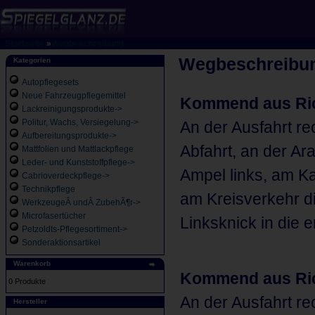
Startseite
»
Wegbeschreibung
Wegbeschreibu
Kategorien
Autopflegesets
Neue Fahrzeugpflegemittel
Kommend aus Ric
Lackreinigungsprodukte->
Politur, Wachs, Versiegelung->
An der Ausfahrt r
Aufbereitungsprodukte->
Abfahrt, an der Ara
Mattfolien und Mattlackpflege
Leder- und Kunststoffpflege->
Ampel links, am K
Cabrioverdeckpflege->
Technikpflege
am Kreisverkehr di
WerkzeugeÂ undÂ ZubehÃ¶r->
Microfasertücher
Linksknick in die e
Petzoldts-Pflegesortiment->
Sonderaktionsartikel
Warenkorb
Kommend aus Ric
0 Produkte
An der Ausfahrt r
Hersteller