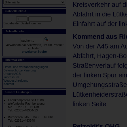
Kreisverkehr auf d
Schnelleinkauf
Abfahrt in die Lüt
Einfahrt auf der lin
Eingabe der Bestellnummer.
Schnellsuche
Kommend aus Ric
Von der A45 am A
Verwenden Sie Stichworte, um ein Produkt
zu finden.
erweiterte Suche
Abfahrt, Hagen-Bo
Informationen
Straßenverlauf fol
Liefer- und Versandbedingungen
Datenschutzerklaerung
der linken Spur e
Unsere AGB
Impressum
Wegbeschreibung
Umgehungsstraße. A
Kontakt
Unsere Leistungen
Lütkenheiderstraße
Fachkompetenz seit 1988
linken Seite.
telefonische Fachberatung:
Mo. – Do.: 14 – 16 Uhr
Tel.: 02331–48334-13
Bürozeiten: Mo. – Do. 8 – 16 Uhr
Tel.: 02331–483340
Petzoldt's OHG