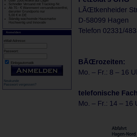
Über 1000 Artikel auf Lager
Schneller Versand mit Tracking-Nr.
Ab 70.- € Warenwert versandkostenfrei,
LÃŒtkenheider Str
darunter Grundporto nur
5,00 € in DE
D-58099 Hagen
Ständig wachsende Hausmarke
Hochwertig und Innovativ
Telefon 02331/48
Anmelden
eMail-Adresse:
Passwort:
BÃŒrozeiten:
Einlogautomatik
Mo. – Fr.: 8 – 16 U
Neukunde
Passwort vergessen?
telefonische Fac
Mo. – Fr.: 14 – 16