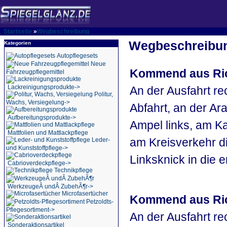
Startseite
»
Wegbeschreibung
Wegbeschreibu
Kategorien
Autopflegesets
Neue
Kommend aus Ric
Fahrzeugpflegemittel
Lackreinigungsprodukte->
An der Ausfahrt r
Politur,
Wachs, Versiegelung->
Abfahrt, an der Ara
Aufbereitungsprodukte->
Ampel links, am K
Mattfolien und Mattlackpflege
am Kreisverkehr di
Leder-
und Kunststoffpflege->
Linksknick in die e
Cabrioverdeckpflege->
Technikpflege
WerkzeugeÂ undÂ ZubehÃ¶r->
Microfasertücher
Kommend aus Ric
Petzoldts-
Pflegesortiment->
An der Ausfahrt r
Sonderaktionsartikel