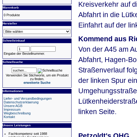
Kreisverkehr auf d
Warenkorb
Abfahrt in die Lüt
0 Produkte
Einfahrt auf der lin
Hersteller
Kommend aus Ric
Schnelleinkauf
Von der A45 am A
Eingabe der Bestellnummer.
Abfahrt, Hagen-Bo
Schnellsuche
Straßenverlauf fol
Verwenden Sie Stichworte, um ein Produkt
der linken Spur e
zu finden.
erweiterte Suche
Umgehungsstraße. A
Informationen
Liefer- und Versandbedingungen
Lütkenheiderstraße
Datenschutzerklaerung
Unsere AGB
Impressum
linken Seite.
Wegbeschreibung
Kontakt
Unsere Leistungen
Fachkompetenz seit 1988
Petzoldt's OHG