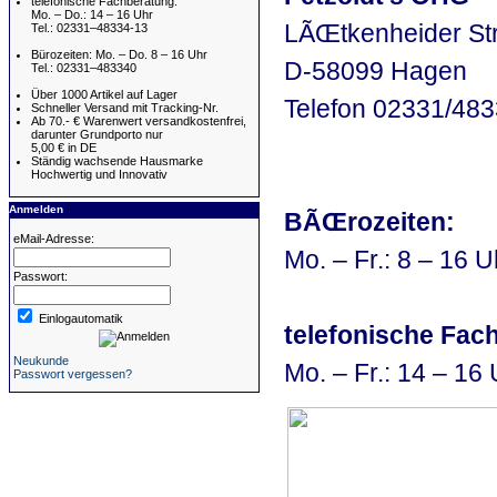
telefonische Fachberatung:
Mo. – Do.: 14 – 16 Uhr
LÃŒtkenheider Str
Tel.: 02331–48334-13
Bürozeiten: Mo. – Do. 8 – 16 Uhr
D-58099 Hagen
Tel.: 02331–483340
Über 1000 Artikel auf Lager
Telefon 02331/48
Schneller Versand mit Tracking-Nr.
Ab 70.- € Warenwert versandkostenfrei,
darunter Grundporto nur
5,00 € in DE
Ständig wachsende Hausmarke
Hochwertig und Innovativ
Anmelden
BÃŒrozeiten:
eMail-Adresse:
Mo. – Fr.: 8 – 16 U
Passwort:
Einlogautomatik
telefonische Fac
Neukunde
Mo. – Fr.: 14 – 16
Passwort vergessen?