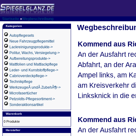
Startseite
»
Wegbeschreibung
Wegbeschreibu
Kategorien
Autopflegesets
Neue Fahrzeugpflegemittel
Kommend aus Ric
Lackreinigungsprodukte->
An der Ausfahrt r
Politur, Wachs, Versiegelung->
Aufbereitungsprodukte->
Abfahrt, an der Ara
Mattfolien und Mattlackpflege
Leder- und Kunststoffpflege->
Ampel links, am K
Cabrioverdeckpflege->
Technikpflege
am Kreisverkehr di
WerkzeugeÂ undÂ ZubehÃ¶r->
Microfasertücher
Linksknick in die e
Petzoldts-Pflegesortiment->
Sonderaktionsartikel
Warenkorb
Kommend aus Ric
0 Produkte
An der Ausfahrt r
Hersteller