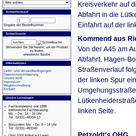
Kreisverkehr auf d
Schnelleinkauf
Abfahrt in die Lüt
Einfahrt auf der lin
Eingabe der Bestellnummer.
Schnellsuche
Kommend aus Ric
Von der A45 am A
Verwenden Sie Stichworte, um ein Produkt
zu finden.
erweiterte Suche
Abfahrt, Hagen-Bo
Informationen
Straßenverlauf fol
Liefer- und Versandbedingungen
Datenschutzerklaerung
der linken Spur e
Unsere AGB
Impressum
Wegbeschreibung
Umgehungsstraße. A
Kontakt
Unsere Leistungen
Lütkenheiderstraße
Fachkompetenz seit 1988
linken Seite.
telefonische Fachberatung:
Mo. – Do.: 14 – 16 Uhr
Tel.: 02331–48334-13
Bürozeiten: Mo. – Do. 8 – 16 Uhr
Tel.: 02331–483340
Petzoldt's OHG
Über 1000 Artikel auf Lager