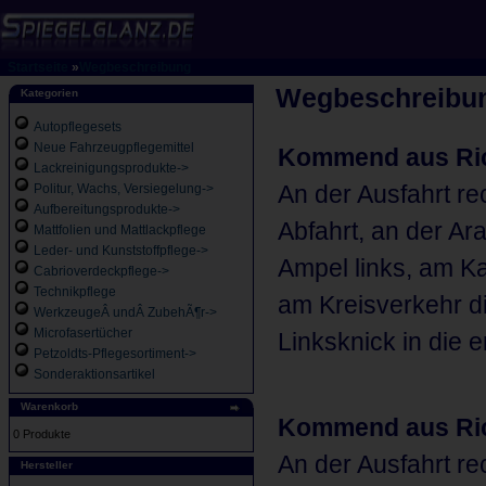
Startseite
»
Wegbeschreibung
Wegbeschreibu
Kategorien
Autopflegesets
Neue Fahrzeugpflegemittel
Kommend aus Ric
Lackreinigungsprodukte->
An der Ausfahrt r
Politur, Wachs, Versiegelung->
Aufbereitungsprodukte->
Abfahrt, an der Ara
Mattfolien und Mattlackpflege
Leder- und Kunststoffpflege->
Ampel links, am K
Cabrioverdeckpflege->
Technikpflege
am Kreisverkehr di
WerkzeugeÂ undÂ ZubehÃ¶r->
Microfasertücher
Linksknick in die e
Petzoldts-Pflegesortiment->
Sonderaktionsartikel
Warenkorb
Kommend aus Ric
0 Produkte
An der Ausfahrt r
Hersteller