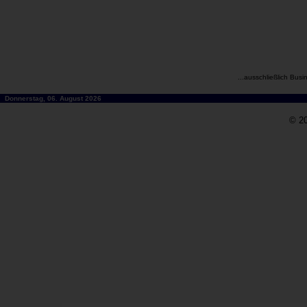
...ausschließlich Busi
Donnerstag, 06. August 2026
© 20