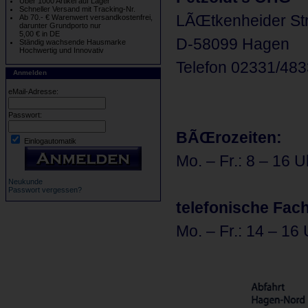
Über 1000 Artikel auf Lager
Schneller Versand mit Tracking-Nr.
LÃŒtkenheider Str
Ab 70.- € Warenwert versandkostenfrei,
darunter Grundporto nur
5,00 € in DE
D-58099 Hagen
Ständig wachsende Hausmarke
Hochwertig und Innovativ
Telefon 02331/48
Anmelden
eMail-Adresse:
Passwort:
BÃŒrozeiten:
Einlogautomatik
Mo. – Fr.: 8 – 16 U
Neukunde
Passwort vergessen?
telefonische Fac
Mo. – Fr.: 14 – 16