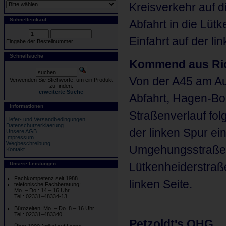
Kreisverkehr auf d
Schnelleinkauf
Abfahrt in die Lüt
Einfahrt auf der lin
Eingabe der Bestellnummer.
Schnellsuche
Kommend aus Ric
Von der A45 am A
Verwenden Sie Stichworte, um ein Produkt
zu finden.
erweiterte Suche
Abfahrt, Hagen-Bo
Informationen
Straßenverlauf fol
Liefer- und Versandbedingungen
Datenschutzerklaerung
der linken Spur e
Unsere AGB
Impressum
Wegbeschreibung
Umgehungsstraße. A
Kontakt
Lütkenheiderstraße
Unsere Leistungen
Fachkompetenz seit 1988
linken Seite.
telefonische Fachberatung:
Mo. – Do.: 14 – 16 Uhr
Tel.: 02331–48334-13
Bürozeiten: Mo. – Do. 8 – 16 Uhr
Tel.: 02331–483340
Petzoldt's OHG