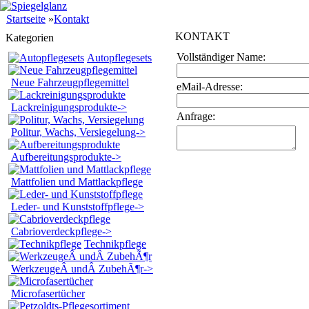
Startseite
»
Kontakt
K
ONTAKT
Kategorien
Vollständiger Name:
Autopflegesets
Neue Fahrzeugpflegemittel
eMail-Adresse:
Lackreinigungsprodukte->
Anfrage:
Politur, Wachs, Versiegelung->
Aufbereitungsprodukte->
Mattfolien und Mattlackpflege
Leder- und Kunststoffpflege->
Cabrioverdeckpflege->
Technikpflege
WerkzeugeÂ undÂ ZubehÃ¶r->
Microfasertücher