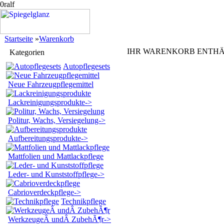
0ralf
Startseite
»
Warenkorb
I
HR
W
ARENKORB
E
NTH
Kategorien
Autopflegesets
Neue Fahrzeugpflegemittel
Lackreinigungsprodukte->
Politur, Wachs, Versiegelung->
Aufbereitungsprodukte->
Mattfolien und Mattlackpflege
Leder- und Kunststoffpflege->
Cabrioverdeckpflege->
Technikpflege
WerkzeugeÂ undÂ ZubehÃ¶r->