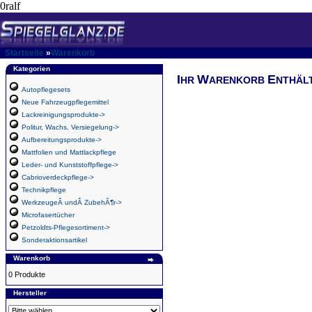
0ralf
Startseite
»
Warenkorb
Kategorien
I
W
E
HR
ARENKORB
NTHÄL
Autopflegesets
Neue Fahrzeugpflegemittel
Lackreinigungsprodukte->
Politur, Wachs, Versiegelung->
Aufbereitungsprodukte->
Mattfolien und Mattlackpflege
Leder- und Kunststoffpflege->
Cabrioverdeckpflege->
Technikpflege
WerkzeugeÂ undÂ ZubehÃ¶r->
Microfasertücher
Petzoldts-Pflegesortiment->
Sonderaktionsartikel
Warenkorb
0 Produkte
Hersteller