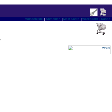
Wunschliste
|
Anmelden
|
Mein Konto
|
Warenkorb
|
Kasse
.