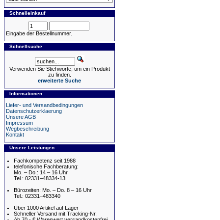
Schnelleinkauf
Eingabe der Bestellnummer.
Schnellsuche
Verwenden Sie Stichworte, um ein Produkt
zu finden.
erweiterte Suche
Informationen
Liefer- und Versandbedingungen
Datenschutzerklaerung
Unsere AGB
Impressum
Wegbeschreibung
Kontakt
Unsere Leistungen
Fachkompetenz seit 1988
telefonische Fachberatung:
Mo. – Do.: 14 – 16 Uhr
Tel.: 02331–48334-13
Bürozeiten: Mo. – Do. 8 – 16 Uhr
Tel.: 02331–483340
Über 1000 Artikel auf Lager
Schneller Versand mit Tracking-Nr.
Ab 70.- € Warenwert versandkostenfrei,