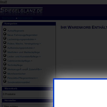
0ralf
Startseite
»
Warenkorb
Kategorien
I
W
E
HR
ARENKORB
NTHÄL
Autopflegesets
Neue Fahrzeugpflegemittel
Lackreinigungsprodukte->
Politur, Wachs, Versiegelung->
Aufbereitungsprodukte->
Mattfolien und Mattlackpflege
Leder- und Kunststoffpflege->
Cabrioverdeckpflege->
Technikpflege
WerkzeugeÂ undÂ ZubehÃ¶r->
Microfasertücher
Petzoldts-Pflegesortiment->
Sonderaktionsartikel
Warenkorb
0 Produkte
Hersteller