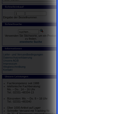
Schnelleinkauf
Eingabe der Bestellnummer.
Schnellsuche
Verwenden Sie Stichworte, um ein Produkt
zu finden.
erweiterte Suche
Informationen
Liefer- und Versandbedingungen
Datenschutzerklaerung
Unsere AGB
Impressum
Wegbeschreibung
Kontakt
Unsere Leistungen
Fachkompetenz seit 1988
telefonische Fachberatung:
Mo. – Do.: 14 – 16 Uhr
Tel.: 02331–48334-13
Bürozeiten: Mo. – Do. 8 – 16 Uhr
Tel.: 02331–483340
Über 1000 Artikel auf Lager
Schneller Versand mit Tracking-Nr.
Ab 70.- € Warenwert versandkostenfrei,