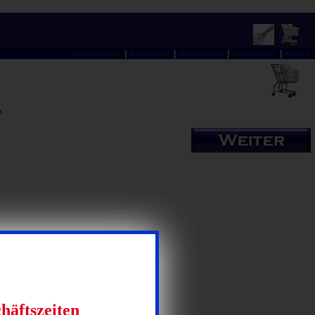
Wunschliste
|
Anmelden
|
Mein Konto
|
Warenkorb
|
Kasse
.
häftszeiten