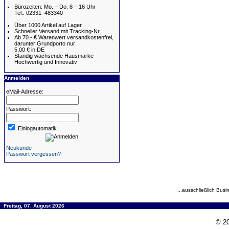
Bürozeiten: Mo. – Do. 8 – 16 Uhr
Tel.: 02331–483340
Über 1000 Artikel auf Lager
Schneller Versand mit Tracking-Nr.
Ab 70.- € Warenwert versandkostenfrei,
darunter Grundporto nur
5,00 € in DE
Ständig wachsende Hausmarke
Hochwertig und Innovativ
Anmelden
eMail-Adresse:
Passwort:
Einlogautomatik
Neukunde
Passwort vergessen?
...ausschließlich Busi
Freitag, 07. August 2026
© 20