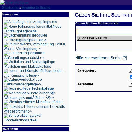
Startseite
»
Erweiterte Suche
G
S
I
S
Kategorien
EBEN
IE
HRE
UCHKRI
Autopflegesets
Geben Sie Ihre Stichworte ein
Neue
Fahrzeugpflegemittel
Quick Find Results....
Lackreinigungsprodukte->
Politur,
Wachs, Versiegelung->
Aufbereitungsprodukte->
Hilfe zur erweiterten Suche
[?]
Mattfolien und Mattlackpflege
Kategorien:
Leder-
und Kunststoffpflege->
Cabrioverdeckpflege->
Hersteller:
Technikpflege
WerkzeugeÂ undÂ ZubehÃ¶r->
Microfasertücher
Petzoldts-
Pflegesortiment->
Sonderaktionsartikel
Warenkorb