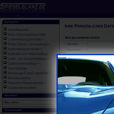
Startseite
»
Konto erstellen
Kategorien
I
P
D
HRE
ERSÖNLICHEN
AT
Autopflegesets
Neue Fahrzeugpflegemittel
Ihre persönlichen Daten
Lackreinigungsprodukte->
Politur, Wachs, Versiegelung->
Vorname:
Aufbereitungsprodukte->
Nachname:
Mattfolien und Mattlackpflege
eMail-Adresse:
Leder- und Kunststoffpflege->
Cabrioverdeckpflege->
Firmendaten
Technikpflege
Firmenname:
WerkzeugeÂ undÂ ZubehÃ¶r->
Inhaber
Microfasertücher
Petzoldts-Pflegesortiment->
Umsatzsteuer ID
Sonderaktionsartikel
Ihre Adresse
Hersteller
Strasse/Nr.:
Postleitzahl:
Schnellsuche
Ort: