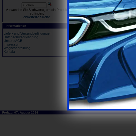
Land:
notwend
Verwenden Sie Stichworte, um ein Produkt
Ihre Kontaktinformationen
zu finden.
erweiterte Suche
Telefonnummer:
Informationen
Telefaxnummer:
Liefer- und Versandbedingungen
Datenschutzerklaerung
Einwilligungserklärung Datenschu
Unsere AGB
Impressum
Wegbeschreibung
Kontakt
Einwilligungserklärung Datens
Ich bin damit einverstanden, dass di
zweckgebunden verwendet.
Ich habe die Bestimmungen der
Datens
Freitag, 07. August 2026