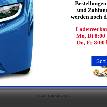
Bestellungen
ige Eingabe
und Zahlung
werden noch di
notwendige Eingabe
Ladenverkauf
tz
Mo, Di 8:00 
Do, Fr 8:00 
chutz
e im Rahmen der Registrierung eingegeben Daten für die Zwecke der Nutzung des Angebots 
chutzerklärung
gelesen und bin mit den dargelegten Bestimmungen einverstanden.
Schl
...ausschließlich Business-To-Business (
keine Privatpersonen!
)
© 2026 Petzoldt's OHG