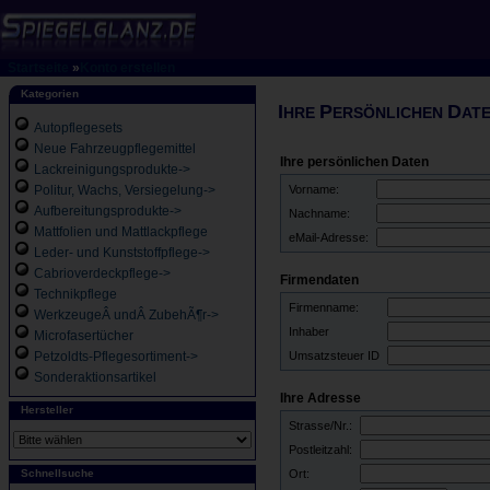
Startseite
»
Konto erstellen
Kategorien
I
P
D
HRE
ERSÖNLICHEN
AT
Autopflegesets
Neue Fahrzeugpflegemittel
Ihre persönlichen Daten
Lackreinigungsprodukte->
Politur, Wachs, Versiegelung->
Vorname:
Aufbereitungsprodukte->
Nachname:
Mattfolien und Mattlackpflege
eMail-Adresse:
Leder- und Kunststoffpflege->
Cabrioverdeckpflege->
Firmendaten
Technikpflege
Firmenname:
WerkzeugeÂ undÂ ZubehÃ¶r->
Inhaber
Microfasertücher
Petzoldts-Pflegesortiment->
Umsatzsteuer ID
Sonderaktionsartikel
Ihre Adresse
Hersteller
Strasse/Nr.:
Postleitzahl:
Schnellsuche
Ort: