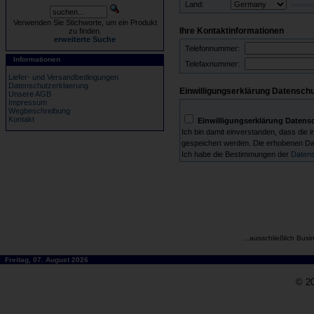
Land:
notwend
Verwenden Sie Stichworte, um ein Produkt
Ihre Kontaktinformationen
zu finden.
erweiterte Suche
Telefonnummer:
Informationen
Telefaxnummer:
Liefer- und Versandbedingungen
Datenschutzerklaerung
Einwilligungserklärung Datenschu
Unsere AGB
Impressum
Wegbeschreibung
Kontakt
Einwilligungserklärung Datens
Ich bin damit einverstanden, dass di
gespeichert werden. Die erhobenen D
Ich habe die Bestimmungen der
Datens
...ausschließlich Busi
Freitag, 07. August 2026
© 20