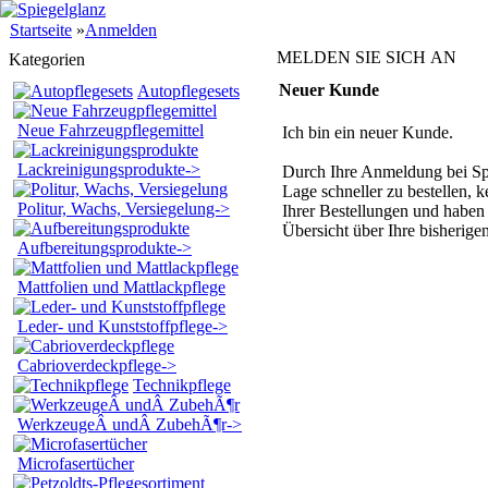
Startseite
»
Anmelden
M
ELDEN
S
IE
S
ICH
A
N
Kategorien
Neuer Kunde
Autopflegesets
Neue Fahrzeugpflegemittel
Ich bin ein neuer Kunde.
Lackreinigungsprodukte->
Durch Ihre Anmeldung bei Spi
Lage schneller zu bestellen, k
Politur, Wachs, Versiegelung->
Ihrer Bestellungen und haben
Übersicht über Ihre bisherige
Aufbereitungsprodukte->
Mattfolien und Mattlackpflege
Leder- und Kunststoffpflege->
Cabrioverdeckpflege->
Technikpflege
WerkzeugeÂ undÂ ZubehÃ¶r->
Microfasertücher