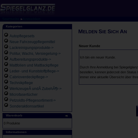
Startseite
»
Anmelden
Kategorien
M
S
S
A
ELDEN
IE
ICH
N
Autopflegesets
Neue Fahrzeugpflegemittel
Neuer Kunde
Lackreinigungsprodukte->
Politur, Wachs, Versiegelung->
Ich bin ein neuer Kunde.
Aufbereitungsprodukte->
Mattfolien und Mattlackpflege
Durch Ihre Anmeldung bei Spiegelglanz 
Leder- und Kunststoffpflege->
bestellen, kennen jederzeit den Status
Cabrioverdeckpflege->
immer eine aktuelle Übersicht über Ihr
Technikpflege
WerkzeugeÂ undÂ ZubehÃ¶r->
Microfasertücher
Petzoldts-Pflegesortiment->
Sonderaktionsartikel
Warenkorb
0 Produkte
Informationen