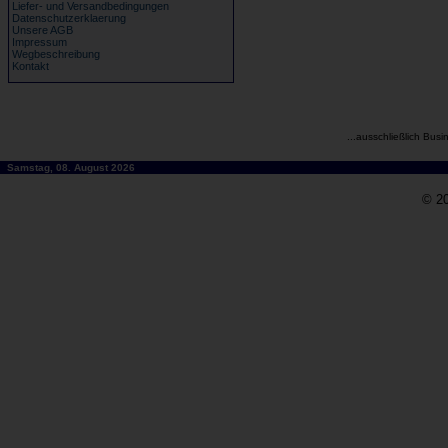
Liefer- und Versandbedingungen
Datenschutzerklaerung
Unsere AGB
Impressum
Wegbeschreibung
Kontakt
...ausschließlich Busi
Samstag, 08. August 2026
© 20