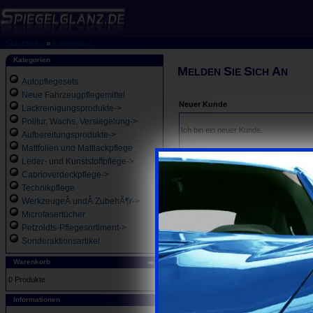
Startseite
»
Anmelden
Kategorien
M
S
S
A
ELDEN
IE
ICH
N
Autopflegesets
Neue Fahrzeugpflegemittel
Neuer Kunde
Lackreinigungsprodukte->
Politur, Wachs, Versiegelung->
Ich bin ein neuer Kunde.
Aufbereitungsprodukte->
Mattfolien und Mattlackpflege
Durch Ihre Anmeldung bei Spiegelglanz 
Leder- und Kunststoffpflege->
Status Ihrer Bestellungen und haben im
Cabrioverdeckpflege->
Technikpflege
WerkzeugeÂ undÂ ZubehÃ¶r->
Microfasertücher
Petzoldts-Pflegesortiment->
Sonderaktionsartikel
Warenkorb
0 Produkte
Informationen