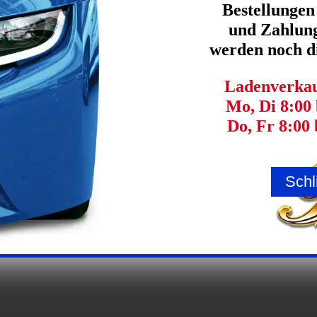
Bestellungen
und Zahlung
werden noch di
Ladenverkauf
...ausschließlich Business-To-Business (
keine Privatpersonen!
)
Mo, Di 8:00 
Do, Fr 8:00 
© 2026 Petzoldt's OHG
Schl