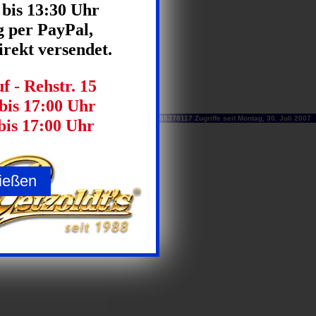
 bis 13:30 Uhr
 per PayPal,
rekt versendet.
 - Rehstr. 15
bis 17:00 Uhr
188378117 Zugriffe seit Montag, 30. Juli 2007
bis 17:00 Uhr
ießen