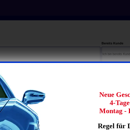
Bereits Kunde
Ich bin bereits Kun
sind Sie in der Lage schneller zu bestellen, kennen jederzeit den
eMail-Adresse:
mer eine aktuelle Übersicht über Ihre bisherigen Bestellungen.
Passwort:
Sie haben Ihr P
Neue Gesc
4-Tag
Montag - 
Regel für 