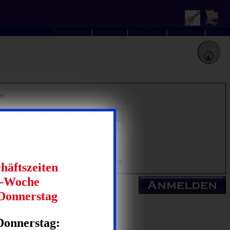
Wunschliste
|
Anmelden
|
Mein Konto
|
Warenkorb
|
Kasse
de.
Einlogautomatik
Zuerst hier lesen!
asswort vergessen? Dann klicken Sie
hier
häftszeiten
e-Woche
Donnerstag
Donnerstag: