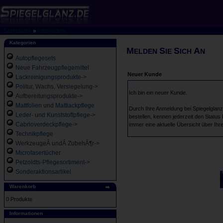
Startseite
»
Anmelden
Kategorien
M
S
S
A
ELDEN
IE
ICH
N
Autopflegesets
Neue Fahrzeugpflegemittel
Neuer Kunde
Lackreinigungsprodukte->
Politur, Wachs, Versiegelung->
Ich bin ein neuer Kunde.
Aufbereitungsprodukte->
Mattfolien und Mattlackpflege
Durch Ihre Anmeldung bei Spiegelglanz 
Leder- und Kunststoffpflege->
bestellen, kennen jederzeit den Status
Cabrioverdeckpflege->
immer eine aktuelle Übersicht über Ihr
Technikpflege
WerkzeugeÂ undÂ ZubehÃ¶r->
Microfasertücher
Petzoldts-Pflegesortiment->
Sonderaktionsartikel
Warenkorb
0 Produkte
Informationen