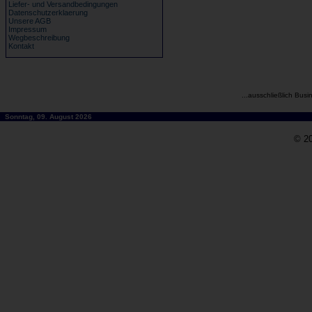
Liefer- und Versandbedingungen
Datenschutzerklaerung
Unsere AGB
Impressum
Wegbeschreibung
Kontakt
...ausschließlich Busi
Sonntag, 09. August 2026
© 20