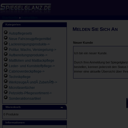
Startseite
»
Anmelden
Kategorien
M
S
S
A
ELDEN
IE
ICH
N
Autopflegesets
Neue Fahrzeugpflegemittel
Neuer Kunde
Lackreinigungsprodukte->
Politur, Wachs, Versiegelung->
Ich bin ein neuer Kunde.
Aufbereitungsprodukte->
Mattfolien und Mattlackpflege
Durch Ihre Anmeldung bei Spiegelglanz 
Leder- und Kunststoffpflege->
bestellen, kennen jederzeit den Status
Cabrioverdeckpflege->
immer eine aktuelle Übersicht über Ihr
Technikpflege
WerkzeugeÂ undÂ ZubehÃ¶r->
Microfasertücher
Petzoldts-Pflegesortiment->
Sonderaktionsartikel
Warenkorb
0 Produkte
Informationen