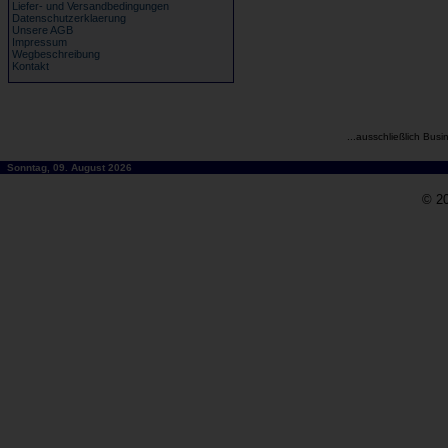
Liefer- und Versandbedingungen
Datenschutzerklaerung
Unsere AGB
Impressum
Wegbeschreibung
Kontakt
...ausschließlich Busi
Sonntag, 09. August 2026
© 20