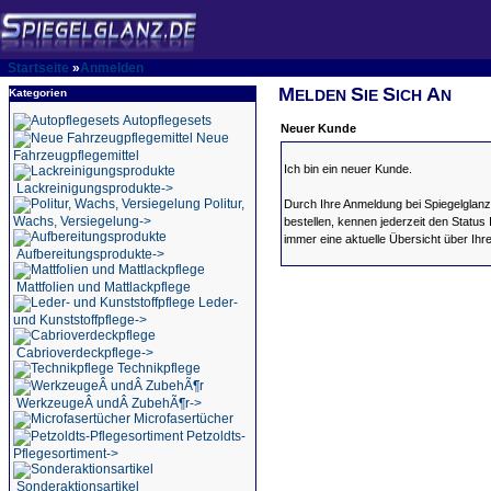
Startseite
»
Anmelden
M
S
S
A
Kategorien
ELDEN
IE
ICH
N
Autopflegesets
Neuer Kunde
Neue
Fahrzeugpflegemittel
Ich bin ein neuer Kunde.
Lackreinigungsprodukte->
Politur,
Durch Ihre Anmeldung bei Spiegelglanz 
Wachs, Versiegelung->
bestellen, kennen jederzeit den Status
immer eine aktuelle Übersicht über Ihr
Aufbereitungsprodukte->
Mattfolien und Mattlackpflege
Leder-
und Kunststoffpflege->
Cabrioverdeckpflege->
Technikpflege
WerkzeugeÂ undÂ ZubehÃ¶r->
Microfasertücher
Petzoldts-
Pflegesortiment->
Sonderaktionsartikel