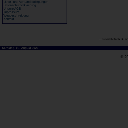
Liefer- und Versandbedingungen
Datenschutzerklaerung
Unsere AGB
Impressum
Wegbeschreibung
Kontakt
...ausschließlich Busi
Samstag, 08. August 2026
© 20