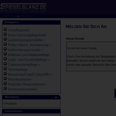
Startseite
»
Anmelden
Kategorien
M
S
S
A
ELDEN
IE
ICH
N
Autopflegesets
Neue Fahrzeugpflegemittel
Neuer Kunde
Lackreinigungsprodukte->
Politur, Wachs, Versiegelung->
Ich bin ein neuer Kunde.
Aufbereitungsprodukte->
Mattfolien und Mattlackpflege
Durch Ihre Anmeldung bei Spiegelglanz 
Leder- und Kunststoffpflege->
bestellen, kennen jederzeit den Status
Cabrioverdeckpflege->
immer eine aktuelle Übersicht über Ihr
Technikpflege
WerkzeugeÂ undÂ ZubehÃ¶r->
Microfasertücher
Petzoldts-Pflegesortiment->
Sonderaktionsartikel
Warenkorb
0 Produkte
Informationen