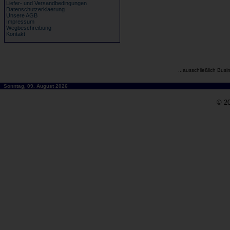
Liefer- und Versandbedingungen
Datenschutzerklaerung
Unsere AGB
Impressum
Wegbeschreibung
Kontakt
...ausschließlich Busi
Sonntag, 09. August 2026
© 20