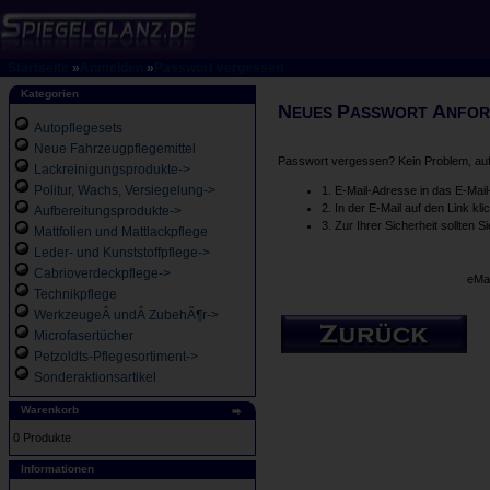
Startseite
»
Anmelden
»
Passwort vergessen
Kategorien
N
P
A
EUES
ASSWORT
NFOR
Autopflegesets
Neue Fahrzeugpflegemittel
Passwort vergessen? Kein Problem, auf 
Lackreinigungsprodukte->
Politur, Wachs, Versiegelung->
1. E-Mail-Adresse in das E-Mail
2. In der E-Mail auf den Link kli
Aufbereitungsprodukte->
3. Zur Ihrer Sicherheit sollten 
Mattfolien und Mattlackpflege
Leder- und Kunststoffpflege->
Cabrioverdeckpflege->
eMai
Technikpflege
WerkzeugeÂ undÂ ZubehÃ¶r->
Microfasertücher
Petzoldts-Pflegesortiment->
Sonderaktionsartikel
Warenkorb
0 Produkte
Informationen