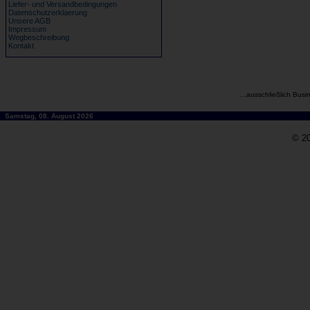
Liefer- und Versandbedingungen
Datenschutzerklaerung
Unsere AGB
Impressum
Wegbeschreibung
Kontakt
...ausschließlich Busi
Samstag, 08. August 2026
© 20