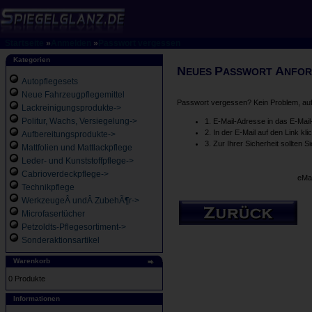
Startseite
»
Anmelden
»
Passwort vergessen
Kategorien
N
P
A
EUES
ASSWORT
NFOR
Autopflegesets
Neue Fahrzeugpflegemittel
Passwort vergessen? Kein Problem, auf 
Lackreinigungsprodukte->
Politur, Wachs, Versiegelung->
1. E-Mail-Adresse in das E-Mail
2. In der E-Mail auf den Link kli
Aufbereitungsprodukte->
3. Zur Ihrer Sicherheit sollten 
Mattfolien und Mattlackpflege
Leder- und Kunststoffpflege->
Cabrioverdeckpflege->
eMai
Technikpflege
WerkzeugeÂ undÂ ZubehÃ¶r->
Microfasertücher
Petzoldts-Pflegesortiment->
Sonderaktionsartikel
Warenkorb
0 Produkte
Informationen