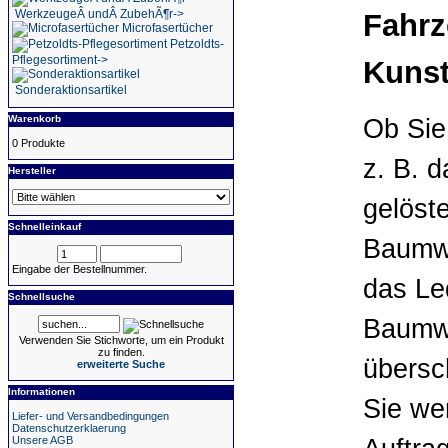
WerkzeugeÂ undÂ ZubehÃ¶r->
Fahrz
Microfasertücher
Petzoldts-
Pflegesortiment->
Kunst
Sonderaktionsartikel
Warenkorb
Ob Sie
0 Produkte
z. B. 
Hersteller
gelöst
Schnelleinkauf
Baumwo
Eingabe der Bestellnummer.
das Le
Schnellsuche
Baumwo
Verwenden Sie Stichworte, um ein Produkt
zu finden.
übersc
erweiterte Suche
Informationen
Sie we
Liefer- und Versandbedingungen
Datenschutzerklaerung
Unsere AGB