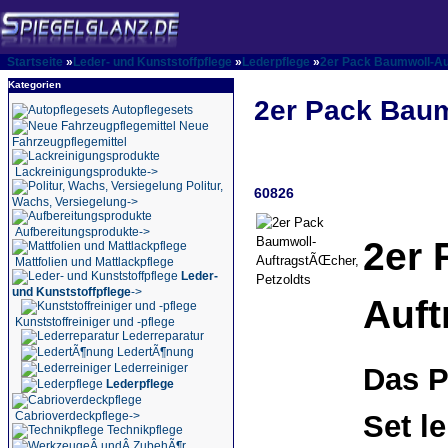
Startseite
»
Leder- und Kunststoffpflege
»
Lederpflege
»
2er Pack Baumwoll-Au
Kategorien
2er Pack Baum
Autopflegesets
Neue
Fahrzeugpflegemittel
Lackreinigungsprodukte->
Politur,
60826
Wachs, Versiegelung->
Aufbereitungsprodukte->
2er 
Mattfolien und Mattlackpflege
Leder-
und Kunststoffpflege
->
Auft
Kunststoffreiniger und -pflege
Lederreparatur
LedertÃ¶nung
Lederreiniger
Das P
Lederpflege
Cabrioverdeckpflege->
Set l
Technikpflege