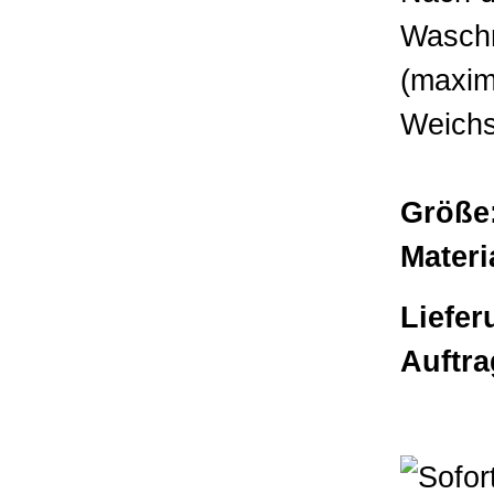
Waschm
(maxim
Weichs
Größe
Materi
Liefe
Auftra