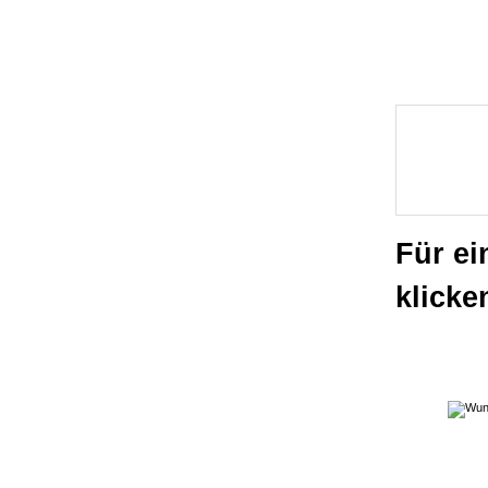
Für ei
klicke