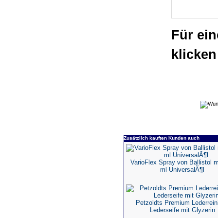
Für ein
klicken
Zusätzlich kauften Kunden auch
VarioFlex Spray von Ballistol m
ml UniversalÃ¶l
Petzoldts Premium Lederreini
Lederseife mit Glyzerin