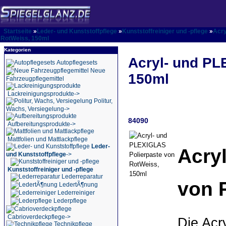
Startseite
»
Leder- und Kunststoffpflege
»
Kunststoffreiniger und -pflege
»
Acry
RotWeiss, 150ml
Kategorien
Acryl- und PL
Autopflegesets
Neue
150ml
Fahrzeugpflegemittel
Lackreinigungsprodukte->
Politur,
Wachs, Versiegelung->
84090
Aufbereitungsprodukte->
Mattfolien und Mattlackpflege
Leder-
Acryl
und Kunststoffpflege
->
Kunststoffreiniger und -pflege
Lederreparatur
von 
LedertÃ¶nung
Lederreiniger
Lederpflege
Cabrioverdeckpflege->
Die Acry
Technikpflege