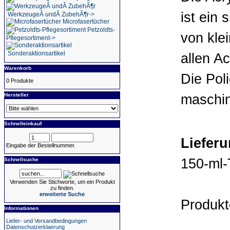
ist ein 
WerkzeugeÂ undÂ ZubehÃ¶r->
Microfasertücher
Petzoldts-
von kle
Pflegesortiment->
Sonderaktionsartikel
allen A
Warenkorb
Die Poli
0 Produkte
maschin
Hersteller
Schnelleinkauf
Liefer
Eingabe der Bestellnummer.
150-ml
Schnellsuche
Verwenden Sie Stichworte, um ein Produkt
zu finden.
erweiterte Suche
Produk
Informationen
Liefer- und Versandbedingungen
Datenschutzerklaerung