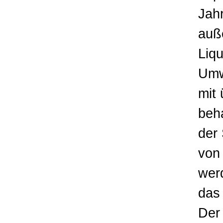
Jah
auß
Liqu
Umw
mit
beh
der 
von 
wer
das
Der 