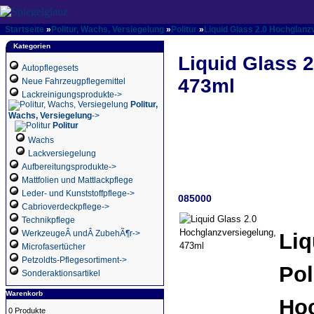
Startseite
»
Politur, Wachs, Versiegelung
»
Politur
»
Liquid Glass 2.0 Hochglanz
Kategorien
Liquid Glass 
Autopflegesets
473ml
Neue Fahrzeugpflegemittel
Lackreinigungsprodukte->
Politur,
Wachs, Versiegelung
->
Politur
Wachs
Lackversiegelung
Aufbereitungsprodukte->
Mattfolien und Mattlackpflege
Leder- und Kunststoffpflege->
085000
Cabrioverdeckpflege->
Technikpflege
WerkzeugeÂ undÂ ZubehÃ¶r->
Liq
Microfasertücher
Petzoldts-Pflegesortiment->
Pol
Sonderaktionsartikel
Warenkorb
Hoc
0 Produkte