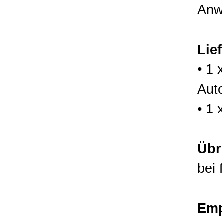
Anw
Lie
• 1 
Auto
• 1 
Übr
bei 
Emp