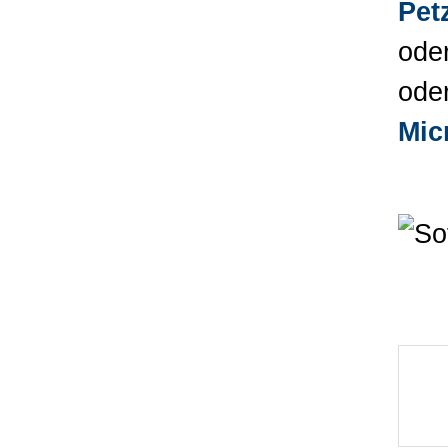
Pet
ode
ode
Mic