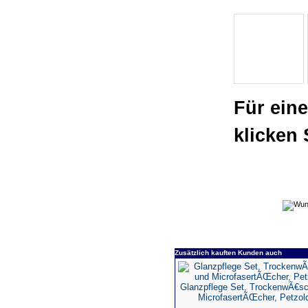
Für ein
klicken 
Zusätzlich kauften Kunden auch
Glanzpflege Set, TrockenwÃ€s
MicrofasertÃŒcher, Petzol