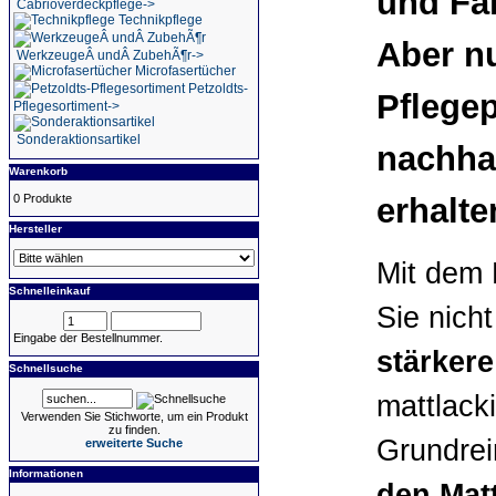
und Fa
Cabrioverdeckpflege->
Technikpflege
Aber nu
WerkzeugeÂ undÂ ZubehÃ¶r->
Microfasertücher
Petzoldts-
Pflegep
Pflegesortiment->
Sonderaktionsartikel
nachhal
Warenkorb
0 Produkte
erhalte
Hersteller
Mit dem 
Schnelleinkauf
Sie nich
Eingabe der Bestellnummer.
stärker
Schnellsuche
mattlack
Verwenden Sie Stichworte, um ein Produkt
zu finden.
Grundrei
erweiterte Suche
Informationen
den Mat