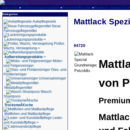
Startseite
»
Aufbereitungsprodukte
»
TrockenwÃ€sche
»
Mattlack Spezial Grun
Kategorien
Mattlack Spezi
Autopflegesets
Neue
Fahrzeugpflegemittel
Lackreinigungsprodukte->
Politur,
94720
Wachs, Versiegelung->
Aufbereitungsprodukte
->
Mattl
Motor-
und Felgenreiniger
Glas- und
Polsterreiniger
von P
Universalreiniger
Metallpflegemittel
Wasch-
Shampoos
Premium
TrockenwÃ€sche
Mattfolien und Mattlackpflege
Mattlac
Leder-
und Kunststoffpflege->