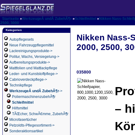
Startseite
»
WerkzeugeÂ undÂ ZubehÃ¶r
»
Schleifmittel
»
Nikken Nass-Schleifp
2500, 3000
Kategorien
Nikken Nass-S
Autopflegesets
2000, 2500, 3
Neue Fahrzeugpflegemittel
Lackreinigungsprodukte->
Politur, Wachs, Versiegelung->
Aufbereitungsprodukte->
Mattfolien und Mattlackpflege
035800
Leder- und Kunststoffpflege->
Cabrioverdeckpflege->
Technikpflege
Pro
WerkzeugeÂ undÂ ZubehÃ¶r
->
PoliermaschinenzubehÃ¶r
Schleifmittel
– h
Hilfsmittel
TÃŒcher, SchwÃ€mme, ZubehÃ¶r
Microfasertücher
Kör
Petzoldts-Pflegesortiment->
Sonderaktionsartikel