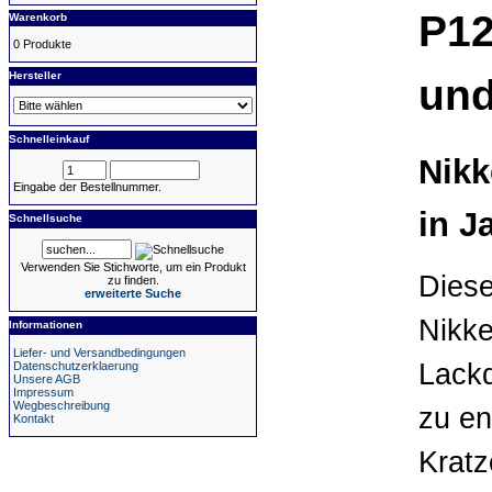
P12
Warenkorb
0 Produkte
Hersteller
und
Schnelleinkauf
Nik
Eingabe der Bestellnummer.
in J
Schnellsuche
Verwenden Sie Stichworte, um ein Produkt
Dies
zu finden.
erweiterte Suche
Nikke
Informationen
Liefer- und Versandbedingungen
Lackd
Datenschutzerklaerung
Unsere AGB
Impressum
Wegbeschreibung
zu en
Kontakt
Kratz