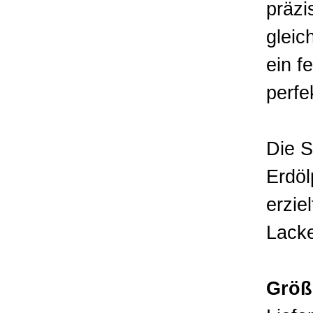
präzi
gleic
ein f
perfe
Die S
Erdöl
erzie
Lacke
Größ