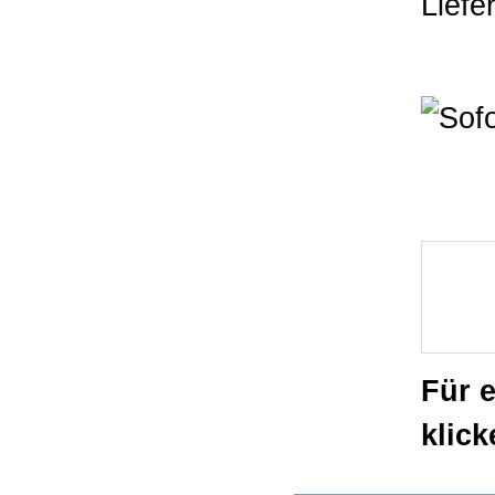
Lief
Für 
klick