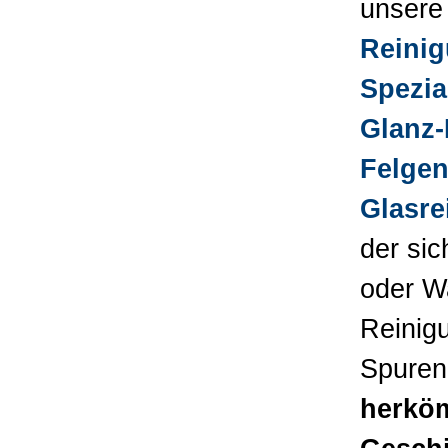
unsere
Reini
Spezial
Glanz-
Felgen
Glasre
der si
oder W
Reinigu
Spuren
herköm