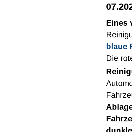
07.202
Eines
Reinig
blaue 
Die ro
Reini
Automot
Fahrze
Ablage
Fahrz
dunkle