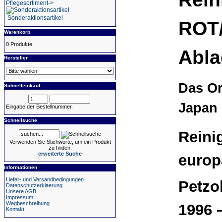
Pflegesortiment->
Sonderaktionsartikel
ROT/
Warenkorb
0 Produkte
Abla
Hersteller
Das Or
Schnelleinkauf
Japan
Eingabe der Bestellnummer.
Schnellsuche
Reini
Verwenden Sie Stichworte, um ein Produkt
zu finden.
erweiterte Suche
europ
Informationen
Liefer- und Versandbedingungen
Petzol
Datenschutzerklaerung
Unsere AGB
Impressum
Wegbeschreibung
1996 
Kontakt