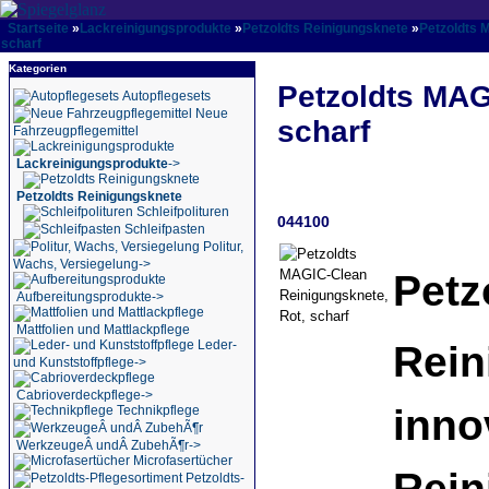
Startseite
»
Lackreinigungsprodukte
»
Petzoldts Reinigungsknete
»
Petzoldts 
scharf
Kategorien
Petzoldts MAG
Autopflegesets
Neue
scharf
Fahrzeugpflegemittel
Lackreinigungsprodukte
->
Petzoldts Reinigungsknete
Schleifpolituren
044100
Schleifpasten
Politur,
Wachs, Versiegelung->
Petz
Aufbereitungsprodukte->
Mattfolien und Mattlackpflege
Rein
Leder-
und Kunststoffpflege->
Cabrioverdeckpflege->
inno
Technikpflege
WerkzeugeÂ undÂ ZubehÃ¶r->
Microfasertücher
Rein
Petzoldts-