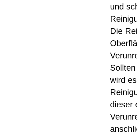
und sc
Reinig
Die Rei
Oberfl
Verunr
Sollten
wird es
Reinigu
dieser 
Verunr
anschli