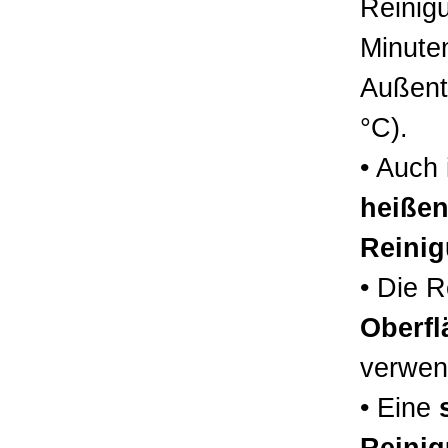
Reinig
Minuten
Außent
°C).
• Auch 
heiße
Reinig
• Die 
Oberfl
verwen
• Eine