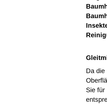
Baumha
Baumha
Insekt
Reinig
Gleitm
Da die
Oberfl
Sie fü
entspre