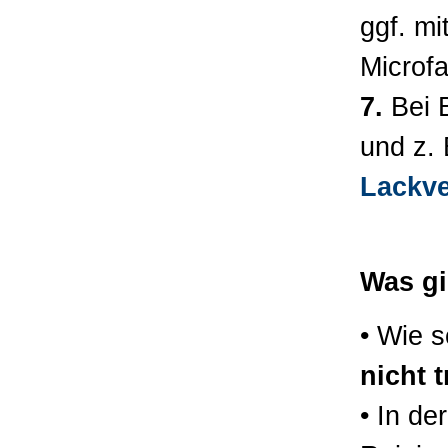
ggf. m
Microf
7.
Bei B
und z. 
Lackve
Was gi
• Wie 
nicht 
• In de