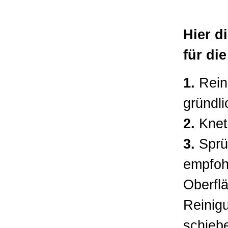
Hier d
für di
1.
Rein
gründli
2.
Knete
3.
Sprüh
empfohl
Oberfl
Reinig
schieb