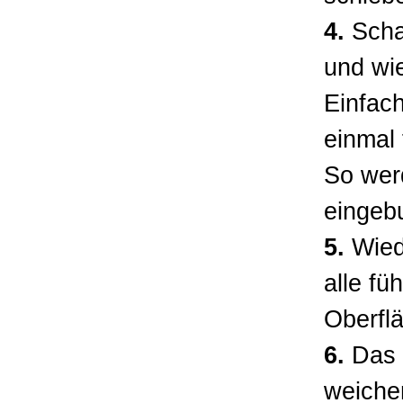
4.
Schau
und wie
Einfach
einmal 
So wer
eingeb
5.
Wied
alle fü
Oberflä
6.
Das r
weiche