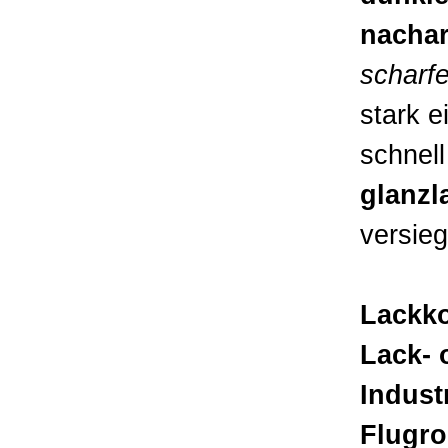
nachar
scharf
stark e
schnel
glanzl
versieg
Lackko
Lack- 
Indust
Flugro