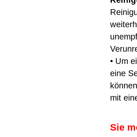
Reini
Reinig
weiterh
unempf
Verunr
• Um e
eine Se
können,
mit ei
Sie m