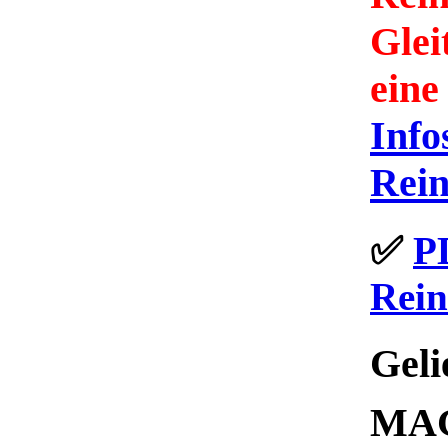
Glei
eine
Info
Rei
✅
P
Rein
Geli
MAG