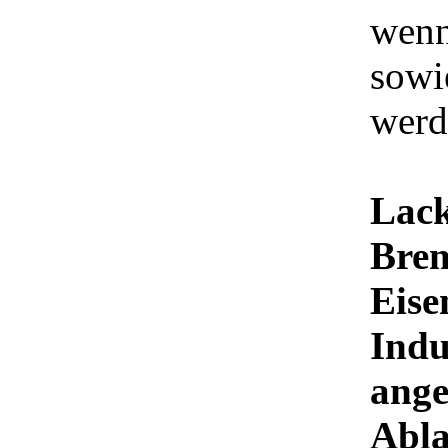
wenn
sowi
werd
Lack
Brem
Eise
Indu
ange
Abla