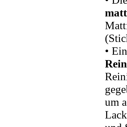
matt
Matt
(Sti
• Ei
Rein
Rein
gege
um a
Lack