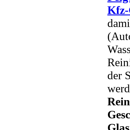
Kfz-
damit
(Aut
Wass
Rein
der 
werd
Rein
Gesc
Glas