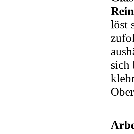
Rein
löst 
zufo
aush
sich
kleb
Ober
Arbe