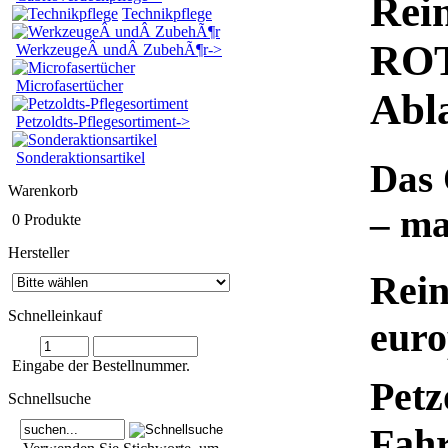
Rei
Technikpflege
ROT
WerkzeugeÂ undÂ ZubehÃ¶r->
Microfasertücher
Abl
Petzoldts-Pflegesortiment->
Sonderaktionsartikel
Das 
Warenkorb
– ma
0 Produkte
Hersteller
Rei
Schnelleinkauf
euro
Eingabe der Bestellnummer.
Petz
Schnellsuche
Fahr