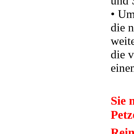
und 
• Um
die n
weit
die 
eine
Sie 
Pet
Rein