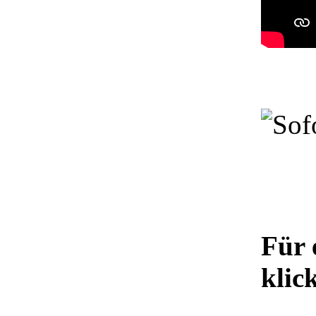
Für 
klic