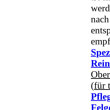
werde
nach
ents
empf
Spez
Rein
Ober
(
für
Pfle
Felg