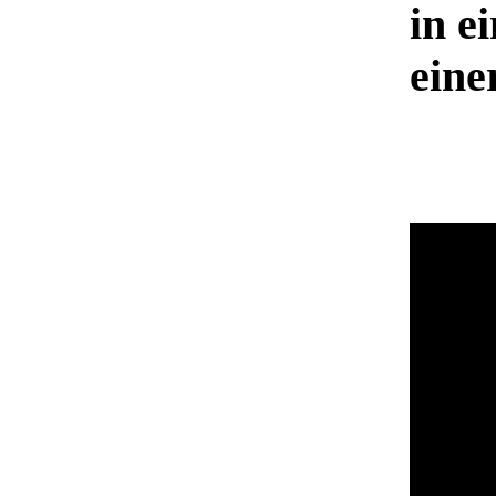
in e
eine