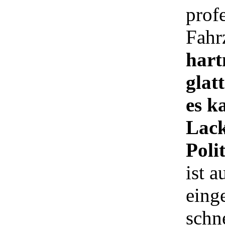
prof
Fahr
hart
glat
es k
Lack
Poli
ist 
eing
schn