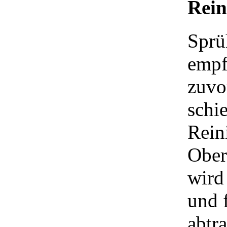
Rein
Sprü
empf
zuvo
schi
Rein
Ober
wird
und 
abtr