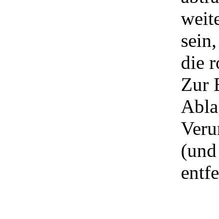
weit
sein,
die 
Zur 
Abla
Veru
(und
entf