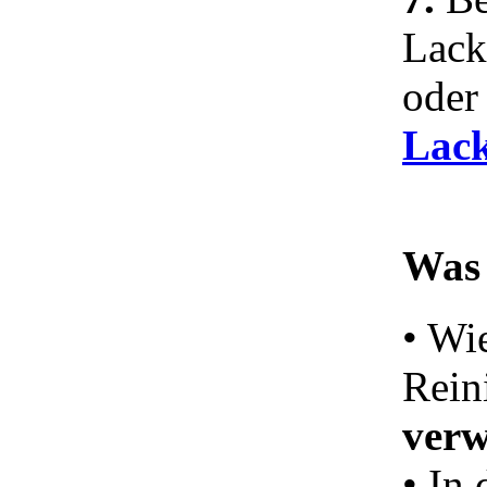
Lack
ode
Lack
Was 
• Wi
Rein
verw
• In