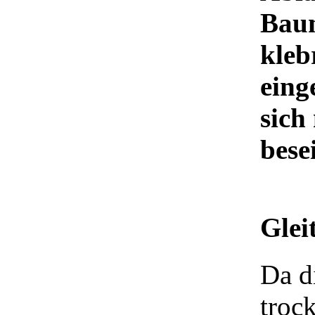
Baum
kleb
eing
sich
bese
Glei
Da d
troc