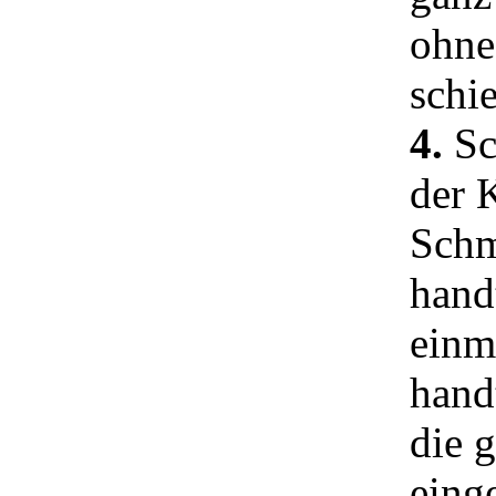
ohne
schi
4.
Sc
der 
Schm
hand
einm
hand
die 
eing