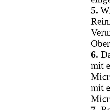
5.
Wi
Rein
Veru
Ober
6.
Das
mit 
Micr
mit 
Micr
7.
Be