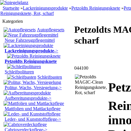
Startseite
»
Lackreinigungsprodukte
»
Petzoldts Reinigungsknete
»
Pet
Reinigungsknete, Rot, scharf
Kategorien
Petzoldts MA
Autopflegesets
scharf
Neue Fahrzeugpflegemittel
Lackreinigungsprodukte
->
Petzoldts Reinigungsknete
044100
Schleifpolituren
Schleifpasten
Pet
Politur, Wachs, Versiegelung->
Aufbereitungsprodukte->
Rei
Mattfolien und Mattlackpflege
inno
Leder- und Kunststoffpflege->
Cabrioverdeckpflege->