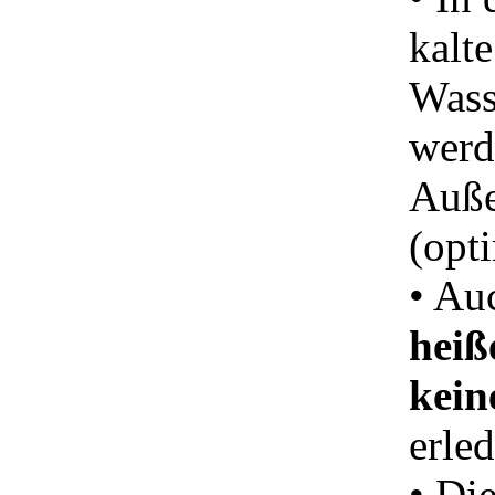
kalt
Wass
werd
Auße
(opt
• Au
heiß
kein
erled
• Di