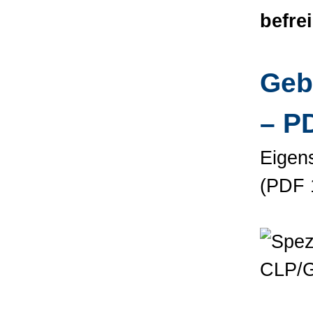
befre
Geb
– P
Eigen
(PDF 