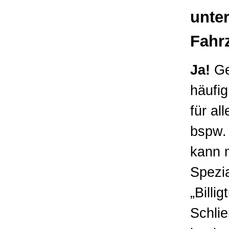
unter
Fahr
Ja!
Ge
häufi
für al
bspw.
kann 
Spezia
„Billi
Schlie