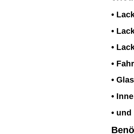
• Lac
• Lac
• Lac
• Fah
• Gla
• Inn
• und
Benöt