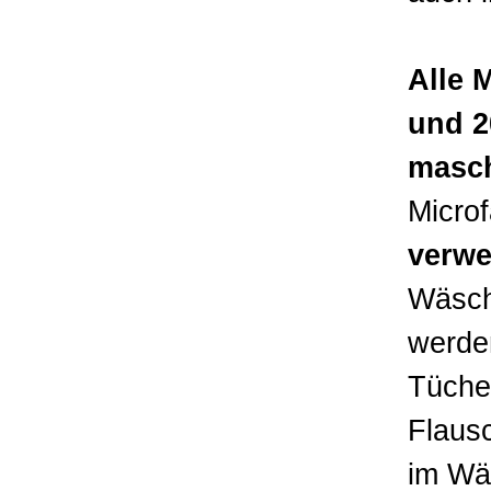
Alle 
und 2
masc
Microf
verwe
Wäsch
werden
Tüche
Flausc
im Wä