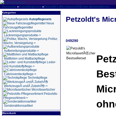
Startseite
»
Autopflegesets
»
Petzoldt's MicrofasertÃŒcher Bestsellerset
Kategorien
Petzoldt's Mi
Autopflegesets
Neue
Fahrzeugpflegemittel
Lackreinigungsprodukte->
Politur,
049290
Wachs, Versiegelung->
Aufbereitungsprodukte->
Petz
Mattfolien und Mattlackpflege
Leder-
und Kunststoffpflege->
Best
Cabrioverdeckpflege->
Technikpflege
Micr
WerkzeugeÂ undÂ ZubehÃ¶r->
Microfasertücher
Petzoldts-
Pflegesortiment->
ohn
Sonderaktionsartikel
Warenkorb