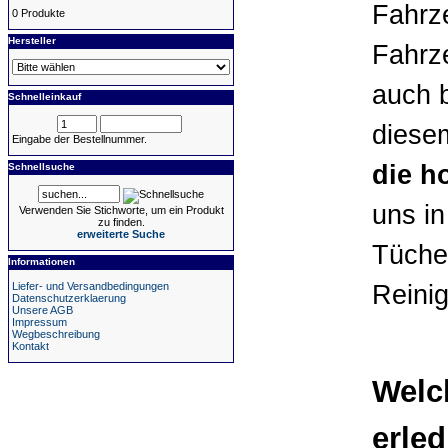
Fahrz
0 Produkte
Hersteller
Fahrze
auch b
Schnelleinkauf
diesem
Eingabe der Bestellnummer.
die h
Schnellsuche
uns i
Verwenden Sie Stichworte, um ein Produkt
zu finden.
erweiterte Suche
Tücher
Informationen
Liefer- und Versandbedingungen
Reini
Datenschutzerklaerung
Unsere AGB
Impressum
Wegbeschreibung
Kontakt
Welc
erle