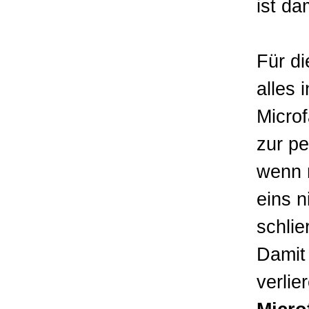
ist da
Für di
alles 
Microf
zur pe
wenn m
eins 
schlie
Damit 
verlie