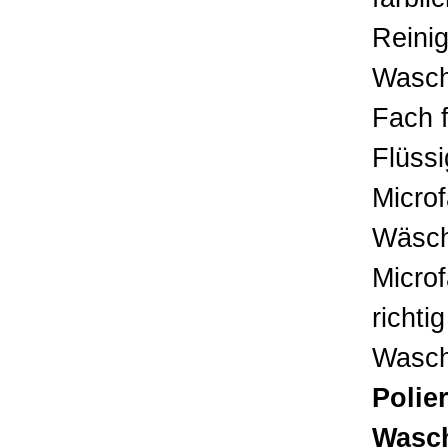
Reinig
Wasch
Fach f
Flüssi
Microf
Wäsch
Microf
richti
Wasch
Polie
Wasch