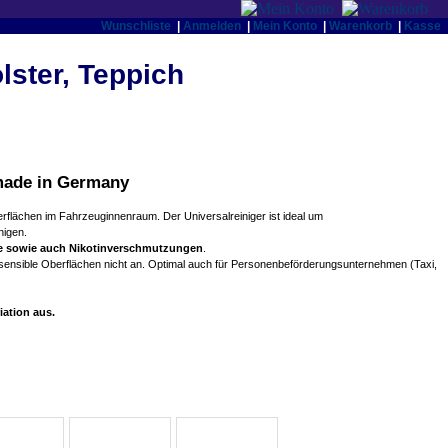
Wunschliste
|
Anmelden
|
Mein Konto
|
Warenkorb
|
Kasse
lster, Teppich
 made in Germany
berflächen im Fahrzeuginnenraum. Der Universalreiniger ist ideal um
nigen.
tige sowie auch Nikotinverschmutzungen
.
 sensible Oberflächen nicht an. Optimal auch für Personenbeförderungsunternehmen (Taxi,
iation aus.