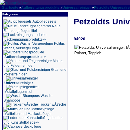
Startseite
»
Aufbereitungsprodukte
»
Universalreiniger
»
Petzoldts Universalrei
Kategorien
Petzoldts Univ
Autopflegesets
Neue
Fahrzeugpflegemittel
94920
Lackreinigungsprodukte->
Politur,
Wachs, Versiegelung->
Aufbereitungsprodukte
->
Motor-
und Felgenreiniger
Glas- und
Polsterreiniger
Universalreiniger
Metallpflegemittel
Wasch-
Shampoos
TrockenwÃ€sche
Mattfolien und Mattlackpflege
Leder-
und Kunststoffpflege->