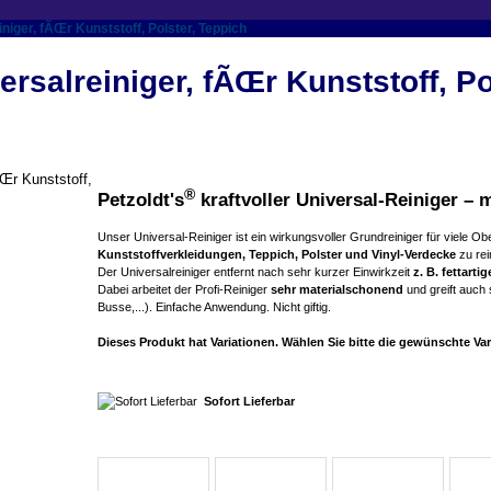
niger, fÃŒr Kunststoff, Polster, Teppich
ersalreiniger, fÃŒr Kunststoff, Po
®
Petzoldt's
kraftvoller Universal-Reiniger –
Unser Universal-Reiniger ist ein wirkungsvoller Grundreiniger für viele O
Kunststoffverkleidungen, Teppich, Polster und Vinyl-Verdecke
zu rei
Der Universalreiniger entfernt nach sehr kurzer Einwirkzeit
z. B. fettar
Dabei arbeitet der Profi-Reiniger
sehr materialschonend
und greift auch
Busse,...). Einfache Anwendung. Nicht giftig.
Dieses Produkt hat Variationen. Wählen Sie bitte die gewünschte Var
Sofort Lieferbar