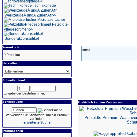
Cabrioverdeckpflege->
Technikpflege
WerkzeugeÂ undÂ ZubehÃ¶r->
Microfasertücher
Petzoldts-
Pflegesortiment->
Sonderaktionsartikel
Warenkorb
Inhalt
0 Produkte
Hersteller
Schnelleinkauf
Eingabe der Bestellnummer.
Schnellsuche
Zusätzlich kauften Kunden auch
Verwenden Sie Stichworte, um ein Produkt
Petzoldts Premium Waschvers
zu finden.
Schu
erweiterte Suche
Informationen