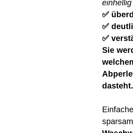
einhellig
✅ überd
✅ deutl
✅ verst
Sie wer
welchem
Abperle
dasteht
Einfache
sparsam