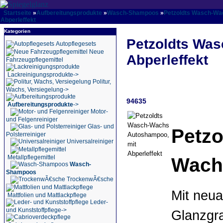
Startseite
»
Aufbereitungsprodukte
»
Wasch-Shampoos
»
Petzoldts Wasch-Wa
Abperleffekt
Kategorien
Petzoldts Wa
Autopflegesets
Neue
Abperleffekt
Fahrzeugpflegemittel
Lackreinigungsprodukte->
Politur,
Wachs, Versiegelung->
94635
Aufbereitungsprodukte
->
Motor-
und Felgenreiniger
Glas- und
Petzo
Polsterreiniger
Universalreiniger
Wach
Metallpflegemittel
Wasch-
Shampoos
TrockenwÃ€sche
Mit neua
Mattfolien und Mattlackpflege
Leder-
und Kunststoffpflege->
Glanzgra