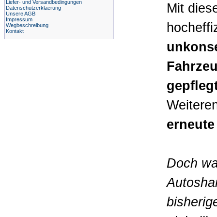
Liefer- und Versandbedingungen
Mit die
Datenschutzerklaerung
Unsere AGB
Impressum
hocheffi
Wegbeschreibung
Kontakt
unkonse
Fahrzeu
gepfleg
Weiteren
erneute
Doch wa
Autosha
bisheri