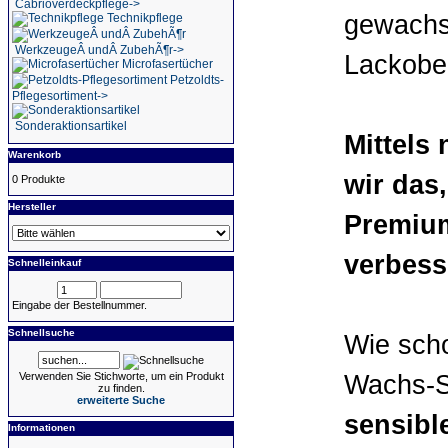
Cabrioverdeckpflege->
gewachst
Technikpflege
WerkzeugeÂ undÂ ZubehÃ¶r->
Lackober
Microfasertücher
Petzoldts-
Pflegesortiment->
Sonderaktionsartikel
Mittels
Warenkorb
wir das
0 Produkte
Hersteller
Premiu
verbess
Schnelleinkauf
Eingabe der Bestellnummer.
Schnellsuche
Wie scho
Verwenden Sie Stichworte, um ein Produkt
Wachs-
zu finden.
erweiterte Suche
sensibl
Informationen