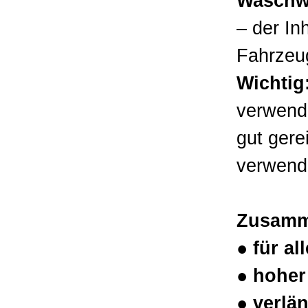
Waschw
– der Inh
Fahrzeu
Wichtig
verwend
gut ger
verwend
Zusamm
● für al
● hoher
● verlä