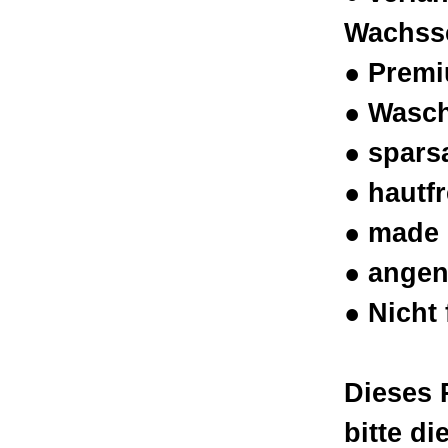
Wachss
● Prem
● Wasch
● spars
● hautf
● made
● ange
● Nicht 
Dieses 
bitte d