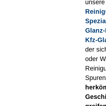
unsere
Reini
Spezial
Glanz-
Kfz-Gl
der si
oder W
Reinigu
Spuren
herköm
Geschi