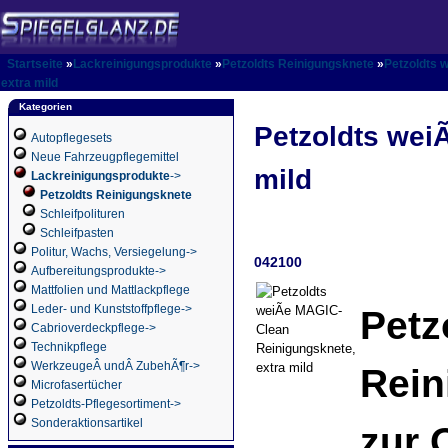
Startseite
»
Lackreinigungsprodukte
»
Petzoldts Reinigungsknete
»
Petzoldts 
extra mild
Kategorien
Petzoldts wei
Autopflegesets
Neue Fahrzeugpflegemittel
mild
Lackreinigungsprodukte
->
Petzoldts Reinigungsknete
Schleifpolituren
Schleifpasten
Politur, Wachs, Versiegelung->
042100
Aufbereitungsprodukte->
Mattfolien und Mattlackpflege
Leder- und Kunststoffpflege->
Petz
Cabrioverdeckpflege->
Technikpflege
WerkzeugeÂ undÂ ZubehÃ¶r->
Rein
Microfasertücher
Petzoldts-Pflegesortiment->
Sonderaktionsartikel
zur 