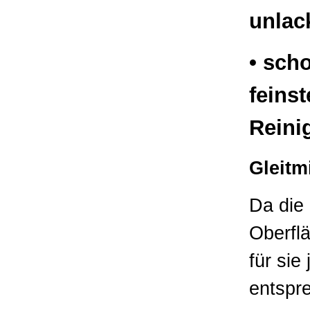
unlac
• sch
feins
Reini
Gleitm
Da die
Oberfl
für si
entspre