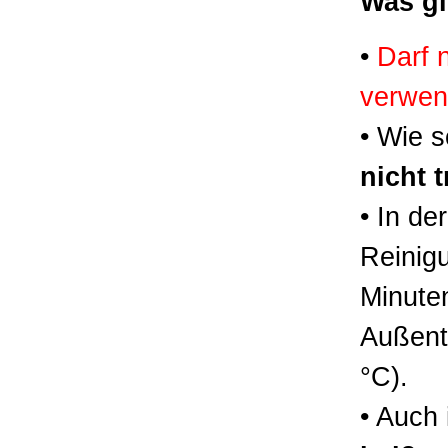
Was gi
•
Darf 
verwend
• Wie 
nicht 
• In de
Reinig
Minuten
Außent
°C).
• Auch 