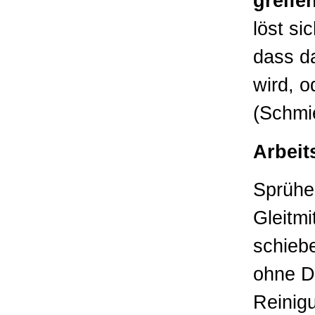
greife
löst si
dass d
wird, o
(Schmie
Arbeit
Sprühe
Gleitmi
schieb
ohne D
Reinigu