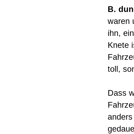
B. dun
waren 
ihn, ei
Knete i
Fahrze
toll, s
Dass w
Fahrzeu
anders
gedaue