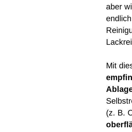
aber wi
endlich
Reinig
Lackre
Mit die
empfin
Ablage
Selbst
(z. B. 
oberfl