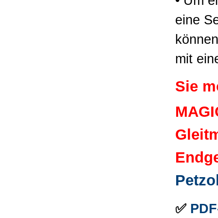
• Um e
eine Se
können,
mit ei
Sie m
MAGIC
Gleit
Endge
Petzo
✅
PDF-