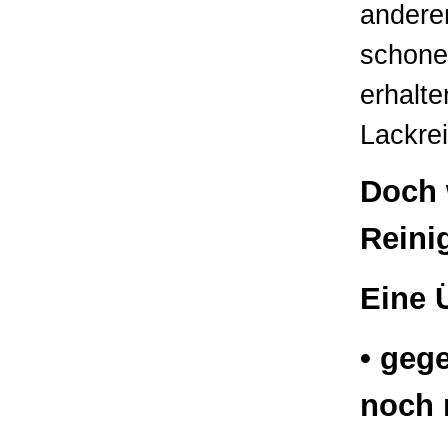
anderen
schone
erhalte
Lackre
Doch 
Reini
Eine Ü
• geg
noch 