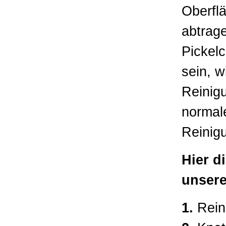
Oberfl
abtrag
Pickel
sein, w
Reinigu
normal
Reinig
Hier d
unsere
1.
Reini