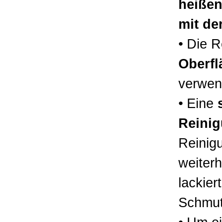
heiße
mit de
• Die 
Oberfl
verwen
• Eine
Reini
Reinigu
weiter
lackier
Schmut