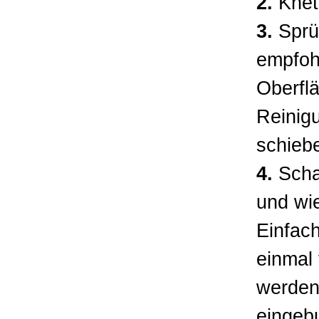
2.
Knete
3.
Sprüh
empfohl
Oberfl
Reinig
schieb
4.
Schau
und wie
Einfach
einmal 
werden
eingeb