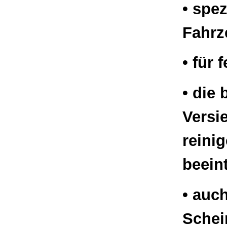
• spez
Fahrz
• für 
• die
Versi
reini
beein
• auch
Schei