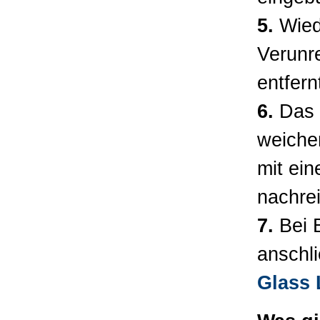
5.
Wiede
Verunr
entfern
6.
Das r
weichen
mit ei
nachre
7.
Bei B
anschl
Glass 