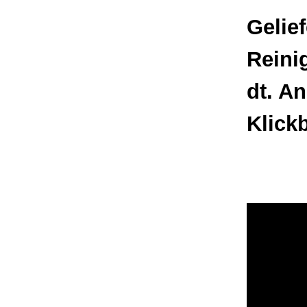
Gelie
Reini
dt. A
Klick