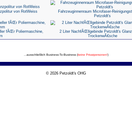
zpolitur von RotWeiss
Fahrzeuginnenraum Microfaser-Reinigungs
Petzoldt's
ller fÃŒr Poliermaschine,
2 Liter NachfÃŒllgebinde Petzoldt's Glanz
m
TrockenwÃ€sche
...ausschließlich Business-To-Business (
keine Privatpersonen!
)
© 2026 Petzoldt's OHG