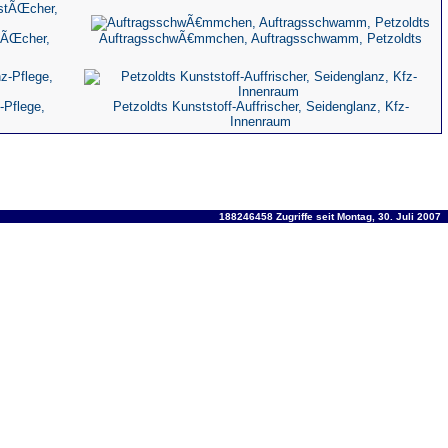
tÃŒcher,
AuftragsschwÃ€mmchen, Auftragsschwamm, Petzoldts
-Pflege,
Petzoldts Kunststoff-Auffrischer, Seidenglanz, Kfz-
Innenraum
188246458 Zugriffe seit Montag, 30. Juli 2007