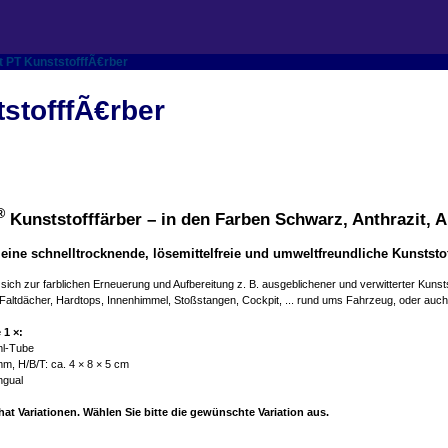
t PT KunststofffÃ€rber
stofffÃ€rber
®
Kunststofffärber – in den Farben Schwarz, Anthrazit, A
eine schnelltrocknende, lösemittelfreie und umweltfreundliche Kunststo
ich zur farblichen Erneuerung und Aufbereitung z. B. ausgeblichener und verwitterter Kunstst
Faltdächer, Hardtops, Innenhimmel, Stoßstangen, Cockpit, ... rund ums Fahrzeug, oder au
 1 ×:
ml-Tube
m, H/B/T: ca. 4 × 8 × 5 cm
ingual
at Variationen. Wählen Sie bitte die gewünschte Variation aus.