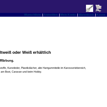
Wunschliste
|
Anmelden
|
Mein Konto
|
Warenkorb
|
Kasse
ltweiß oder Weiß erhältlich
fffärbung.
offe, Kunstleder, Plastikdächer, alte Hartgummiteile im Karosseriebereich,
ch am Boot, Caravan und beim Hobby.