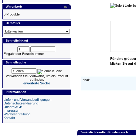
Warenkorb
0 Produkte
Hersteller
Schnelleinkauf
Eingabe der Bestellnummer.
Für eine grösse
Schnellsuche
klicken Sie auf d
Verwenden Sie Stichworte, um ein Produkt
zu finden.
Inhalt
erweiterte Suche
Informationen
Liefer- und Versandbedingungen
Datenschutzerklaerung
Unsere AGB
Impressum
Wegbeschreibung
Kontakt
Zusätzlich kauften Kunden auch