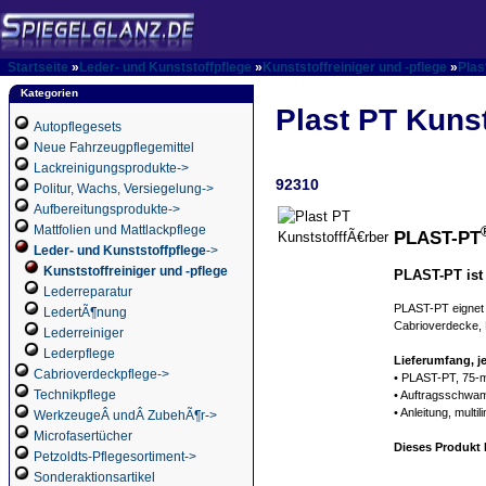
Startseite
»
Leder- und Kunststoffpflege
»
Kunststoffreiniger und -pflege
»
Plas
Kategorien
Plast PT Kunst
Autopflegesets
Neue Fahrzeugpflegemittel
Lackreinigungsprodukte->
92310
Politur, Wachs, Versiegelung->
Aufbereitungsprodukte->
Mattfolien und Mattlackpflege
PLAST-PT
Leder- und Kunststoffpflege
->
Kunststoffreiniger und -pflege
PLAST-PT ist 
Lederreparatur
PLAST-PT eignet s
LedertÃ¶nung
Cabrioverdecke, 
Lederreiniger
Lederpflege
Lieferumfang, je
Cabrioverdeckpflege->
• PLAST-PT, 75-
Technikpflege
• Auftragsschwam
• Anleitung, multil
WerkzeugeÂ undÂ ZubehÃ¶r->
Microfasertücher
Dieses Produkt h
Petzoldts-Pflegesortiment->
Sonderaktionsartikel