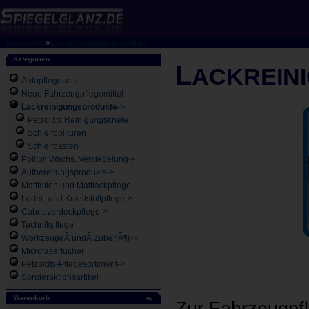
Startseite
»
Lackreinigungsprodukte
Kategorien
L
ACKREIN
Autopflegesets
Neue Fahrzeugpflegemittel
Lackreinigungsprodukte
->
Petzoldts Reinigungsknete
Schleifpolituren
Schleifpasten
Politur, Wachs, Versiegelung->
Aufbereitungsprodukte->
Mattfolien und Mattlackpflege
Leder- und Kunststoffpflege->
Cabrioverdeckpflege->
Technikpflege
WerkzeugeÂ undÂ ZubehÃ¶r->
Microfasertücher
Petzoldts-Pflegesortiment->
Sonderaktionsartikel
Warenkorb