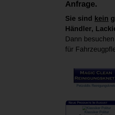
Anfrage.
Sie sind
kein
g
Händler, Lackie
Dann besuchen 
für Fahrzeugpfl
Petzoldts Reinigungsknet
N
P
I
A
EUE
RODUKTE
M
UGUST
Klassiker Politur