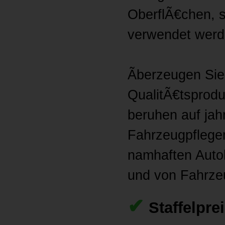
OberflÃ€chen, s
verwendet werd
Ãberzeugen Sie
QualitÃ€tsprodu
beruhen auf jah
Fahrzeugpflegem
namhaften Auto
und von Fahrzeu
✔
Staffelpre