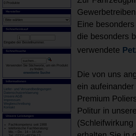
Zur Fahrzeugpfl
0 Produkte
Gewerbetreibend
Hersteller
Eine besonders
Schnelleinkauf
die besonders b
Eingabe der Bestellnummer.
verwendete
Pet
Schnellsuche
Verwenden Sie Stichworte, um ein Produkt
zu finden.
Die von uns ang
erweiterte Suche
Informationen
ein aufeinande
Liefer- und Versandbedingungen
Datenschutzerklaerung
Premium Polier
Unsere AGB
Impressum
Wegbeschreibung
Kontakt
Politur in unser
Unsere Leistungen
(Schleifwirkung 
Fachkompetenz seit 1988
telefonische Fachberatung:
Mo. – Do.: 14 – 16 Uhr
erhalten Sie in
Tel.: 02331–48334-13