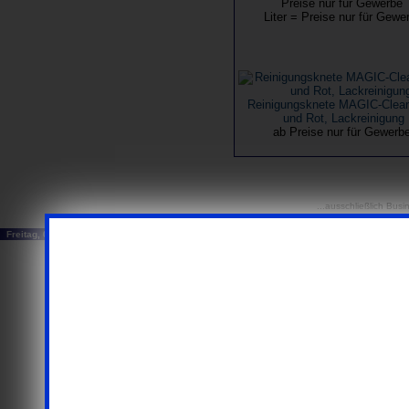
Preise nur für Gewerbe
Liter = Preise nur für Gewe
Reinigungsknete MAGIC-Clea
und Rot, Lackreinigung
ab Preise nur für Gewerb
...ausschließlich Busi
Freitag, 07. August 2026
© 20