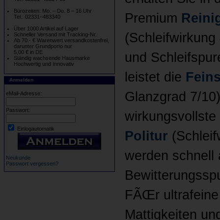
Bürozeiten: Mo. – Do. 8 – 16 Uhr
Premium
Reini
Tel.: 02331–483340
Über 1000 Artikel auf Lager
(Schleifwirkung
Schneller Versand mit Tracking-Nr.
Ab 70.- € Warenwert versandkostenfrei,
darunter Grundporto nur
5,00 € in DE
und Schleifspur
Ständig wachsende Hausmarke
Hochwertig und Innovativ
leistet die
Feins
Anmelden
Glanzgrad 7/10)
eMail-Adresse:
Passwort:
wirkungsvollste 
Einlogautomatik
Politur
(Schleif
werden schnell
Neukunde
Passwort vergessen?
Bewitterungsspu
FÃŒr ultrafeine
Mattigkeiten un