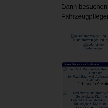
Dann besuchen b
Fahrzeugpflege
Kunststoffreiniger und -p
Lederreiniger
N
P
I
A
EUE
RODUKTE
M
UGUST
2er Pack Baumwoll-Auftrags
Petzoldts
Preise nur für Gewer
Petzoldts Kunststoff-Auffr
Seidenglanz, Kfz-Innen
ab Preise nur für Gewe