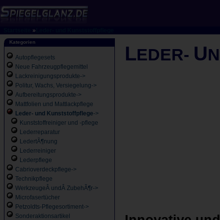
Startseite
»
Leder- und Kunststoffpflege
Kategorien
L
U
EDER-
Autopflegesets
Neue Fahrzeugpflegemittel
Lackreinigungsprodukte->
Politur, Wachs, Versiegelung->
Aufbereitungsprodukte->
Mattfolien und Mattlackpflege
Leder- und Kunststoffpflege
->
Kunststoffreiniger und -pflege
Lederreparatur
LedertÃ¶nung
Lederreiniger
Lederpflege
Cabrioverdeckpflege->
Technikpflege
WerkzeugeÂ undÂ ZubehÃ¶r->
Microfasertücher
Petzoldts-Pflegesortiment->
Sonderaktionsartikel