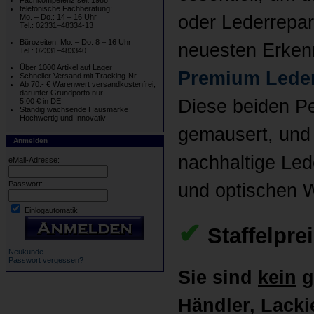
Fachkompetenz seit 1988
telefonische Fachberatung:
oder Lederrepar
Mo. – Do.: 14 – 16 Uhr
Tel.: 02331–48334-13
Bürozeiten: Mo. – Do. 8 – 16 Uhr
neuesten Erkenn
Tel.: 02331–483340
Über 1000 Artikel auf Lager
Premium Leder
Schneller Versand mit Tracking-Nr.
Ab 70.- € Warenwert versandkostenfrei,
darunter Grundporto nur
Diese beiden Pe
5,00 € in DE
Ständig wachsende Hausmarke
Hochwertig und Innovativ
gemausert, und 
Anmelden
nachhaltige Led
eMail-Adresse:
Passwort:
und optischen W
Einlogautomatik
✔
Staffelpre
Neukunde
Passwort vergessen?
Sie sind
kein
g
Händler, Lackie