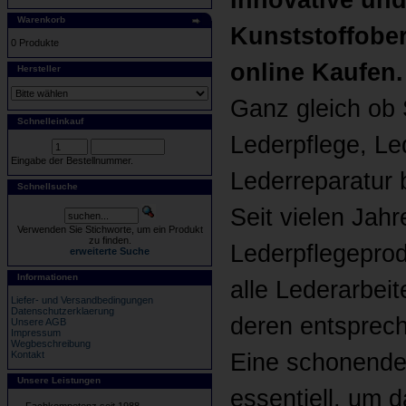
Innovative und
Warenkorb
Kunststoffobe
0 Produkte
online Kaufen.
Hersteller
Ganz gleich ob S
Schnelleinkauf
Lederpflege, L
Eingabe der Bestellnummer.
Lederreparatur 
Schnellsuche
Seit vielen Jah
Verwenden Sie Stichworte, um ein Produkt
zu finden.
Lederpflegeprod
erweiterte Suche
Informationen
alle Lederarbei
Liefer- und Versandbedingungen
Datenschutzerklaerung
deren entsprec
Unsere AGB
Impressum
Wegbeschreibung
Kontakt
Eine schonende 
Unsere Leistungen
essentiell, um d