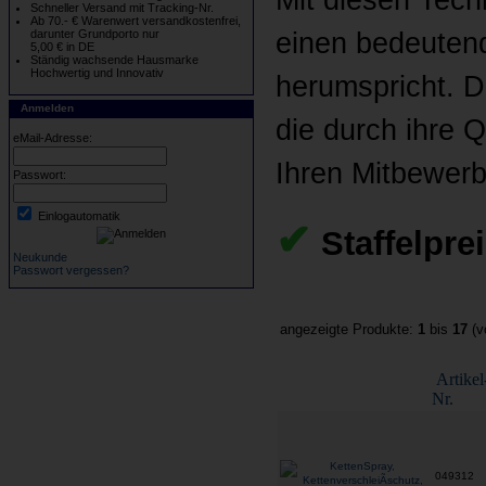
Schneller Versand mit Tracking-Nr.
Ab 70.- € Warenwert versandkostenfrei,
einen bedeutend
darunter Grundporto nur
5,00 € in DE
Ständig wachsende Hausmarke
Hochwertig und Innovativ
herumspricht. D
Anmelden
die durch ihre 
eMail-Adresse:
Ihren Mitbewerb
Passwort:
Einlogautomatik
✔
Staffelpre
Neukunde
Passwort vergessen?
angezeigte Produkte:
1
bis
17
(v
Artikel
Nr.
049312