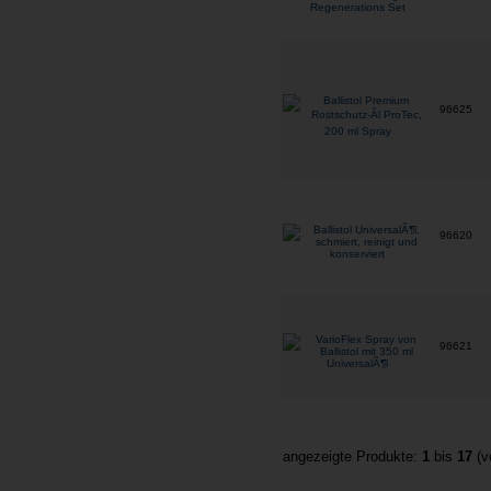
96625
96620
96621
angezeigte Produkte:
1
bis
17
(v