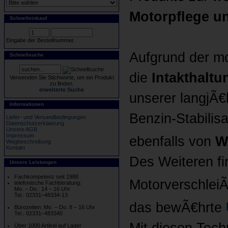
Motorpflege un
Schnelleinkauf
Eingabe der Bestellnummer.
Aufgrund der mo
Schnellsuche
die
Intakthaltu
Verwenden Sie Stichworte, um ein Produkt
zu finden.
erweiterte Suche
unserer langjÃ€
Informationen
Benzin-Stabilis
Liefer- und Versandbedingungen
Datenschutzerklaerung
Unsere AGB
Impressum
ebenfalls von
W
Wegbeschreibung
Kontakt
Des Weiteren fi
Unsere Leistungen
Fachkompetenz seit 1988
MotorverschleiÃ
telefonische Fachberatung:
Mo. – Do.: 14 – 16 Uhr
Tel.: 02331–48334-13
das bewÃ€hrte
Bürozeiten: Mo. – Do. 8 – 16 Uhr
Tel.: 02331–483340
Mit diesen Tech
Über 1000 Artikel auf Lager