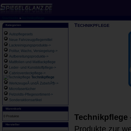
Startseite
»
Technikpflege
T
ECHNIKPFLEGE
Kategorien
Autopflegesets
Neue Fahrzeugpflegemittel
Lackreinigungsprodukte->
Politur, Wachs, Versiegelung->
Aufbereitungsprodukte->
Mattfolien und Mattlackpflege
Leder- und Kunststoffpflege->
Cabrioverdeckpflege->
Technikpflege
WerkzeugeÂ undÂ ZubehÃ¶r->
Microfasertücher
Petzoldts-Pflegesortiment->
Sonderaktionsartikel
Warenkorb
Technikpflege
0 Produkte
Hersteller
Produkte zur w