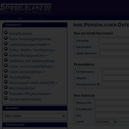
Startseite
»
Konto erstellen
I
P
D
HRE
ERSÖNLICHEN
AT
Kategorien
Ihre persönlichen Daten
Autopflegesets
Neue Fahrzeugpflegemittel
Vorname:
Lackreinigungsprodukte->
Nachname:
Politur, Wachs, Versiegelung->
eMail-Adresse:
Aufbereitungsprodukte->
Mattfolien und Mattlackpflege
Firmendaten
Leder- und Kunststoffpflege->
Cabrioverdeckpflege->
Firmenname:
Technikpflege
Inhaber
WerkzeugeÂ undÂ ZubehÃ¶r->
Umsatzsteuer ID
Microfasertücher
Petzoldts-Pflegesortiment->
Ihre Adresse
Sonderaktionsartikel
Strasse/Nr.:
Hersteller
Postleitzahl:
Ort:
Land:
notwend
Schnellsuche