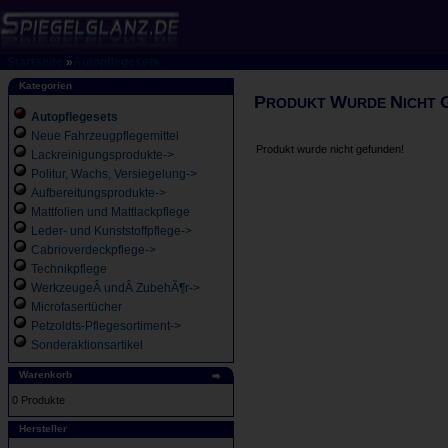
Startseite
»
Autopflegesets
Kategorien
P
W
N
RODUKT
URDE
ICHT
Autopflegesets
Neue Fahrzeugpflegemittel
Produkt wurde nicht gefunden!
Lackreinigungsprodukte->
Politur, Wachs, Versiegelung->
Aufbereitungsprodukte->
Mattfolien und Mattlackpflege
Leder- und Kunststoffpflege->
Cabrioverdeckpflege->
Technikpflege
WerkzeugeÂ undÂ ZubehÃ¶r->
Microfasertücher
Petzoldts-Pflegesortiment->
Sonderaktionsartikel
Warenkorb
0 Produkte
Hersteller