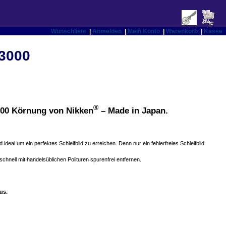
Wunschliste
|
Anmelden
|
Mein Konto
|
Warenkorb
|
Kasse
P3000
®
000 Körnung von Nikken
– Made in Japan.
 ideal um ein perfektes Schleifbild zu erreichen. Denn nur ein fehlerfreies Schleifbild
hnell mit handelsüblichen Polituren spurenfrei entfernen.
us.