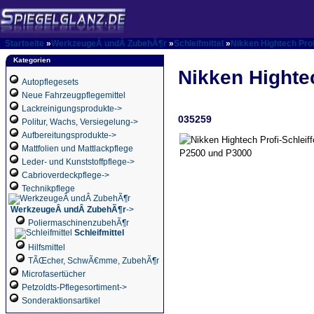
Startseite
»
WerkzeugeÂ undÂ ZubehÃ¶r
»
Schleifmittel
»
Nikken Hightech Prof
Kategorien
Nikken Hightec
Autopflegesets
Neue Fahrzeugpflegemittel
Lackreinigungsprodukte->
035259
Politur, Wachs, Versiegelung->
Aufbereitungsprodukte->
Mattfolien und Mattlackpflege
Leder- und Kunststoffpflege->
Cabrioverdeckpflege->
Technikpflege
WerkzeugeÂ undÂ ZubehÃ¶r
->
PoliermaschinenzubehÃ¶r
Schleifmittel
Hilfsmittel
TÃŒcher, SchwÃ€mme, ZubehÃ¶r
Microfasertücher
Petzoldts-Pflegesortiment->
Sonderaktionsartikel