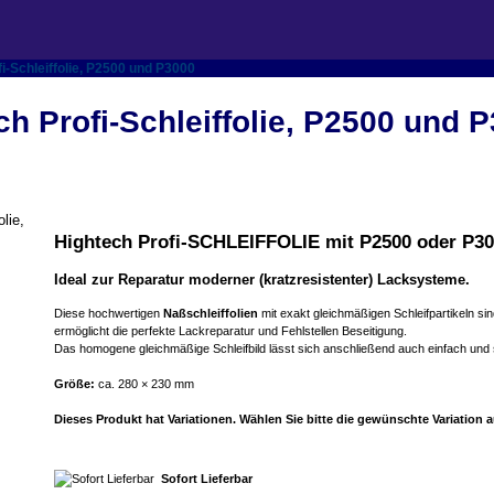
i-Schleiffolie, P2500 und P3000
h Profi-Schleiffolie, P2500 und 
Hightech Profi-SCHLEIFFOLIE mit P2500 oder P3
Ideal zur Reparatur moderner (kratzresistenter) Lacksysteme.
Diese hochwertigen
Naßschleiffolien
mit exakt gleichmäßigen Schleifpartikeln sind
ermöglicht die perfekte Lackreparatur und Fehlstellen Beseitigung.
Das homogene gleichmäßige Schleifbild lässt sich anschließend auch einfach und sc
Größe:
ca. 280 × 230 mm
Dieses Produkt hat Variationen. Wählen Sie bitte die gewünschte Variation a
Sofort Lieferbar