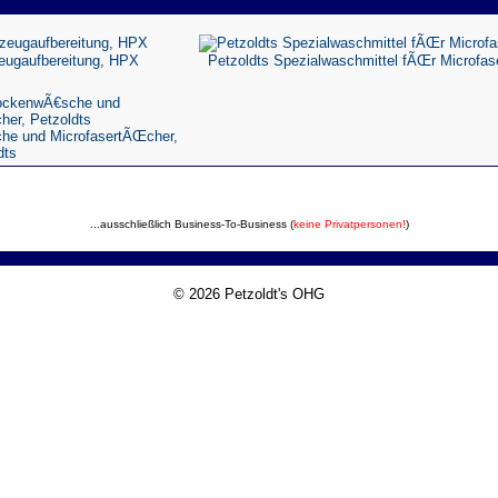
eugaufbereitung, HPX
Petzoldts Spezialwaschmittel fÃŒr Microfa
he und MicrofasertÃŒcher,
dts
...ausschließlich Business-To-Business (
keine Privatpersonen!
)
© 2026 Petzoldt's OHG