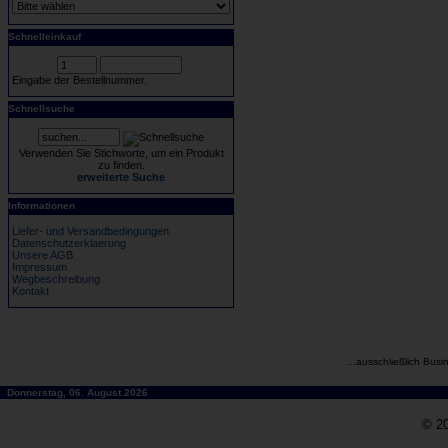
Schnelleinkauf
Eingabe der Bestellnummer.
Schnellsuche
Verwenden Sie Stichworte, um ein Produkt
zu finden.
erweiterte Suche
Informationen
Liefer- und Versandbedingungen
Datenschutzerklaerung
Unsere AGB
Impressum
Wegbeschreibung
Kontakt
...ausschließlich Busi
Donnerstag, 06. August 2026
© 20