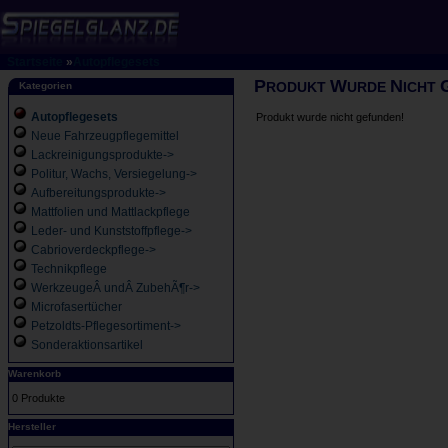
Startseite
»
Autopflegesets
P
W
N
RODUKT
URDE
ICHT
Kategorien
Autopflegesets
Produkt wurde nicht gefunden!
Neue Fahrzeugpflegemittel
Lackreinigungsprodukte->
Politur, Wachs, Versiegelung->
Aufbereitungsprodukte->
Mattfolien und Mattlackpflege
Leder- und Kunststoffpflege->
Cabrioverdeckpflege->
Technikpflege
WerkzeugeÂ undÂ ZubehÃ¶r->
Microfasertücher
Petzoldts-Pflegesortiment->
Sonderaktionsartikel
Warenkorb
0 Produkte
Hersteller